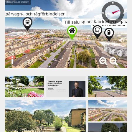
finns förutsättningar att samla familj och vänner och
främja det sociala!
Bostadens andra sovrum erbjuder ligger i anslutning till
det helkaklade badrummet. Ett badrum som även nås
från hallen!
Här finns tvättmaskin, två handfat, skåpsförvaring samt
dusch och handdukstork. I bostadens båda sovrum
ligger parkett.
I detta hem är förvaring inget problem! Det finns
inbyggda garderober i såväl hall som i ett av
sovrummen. I hallen finns dessutom en klädkammare!
Här bor du vid ett av Broslätts bästa lägen, med
Mölndals innerstad inom gångavstånd. Dessutom finns
matbutik (Coop) 3 minuters promenad bort. Likväl ligger
närmsta busshållplats endast 3 minuters promenad bort
Visa
(Katrinebergsgatan) med kommunikationer som tar dig till
alla