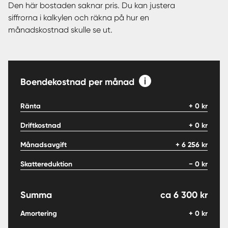
Den här bostaden saknar pris. Du kan justera
siffrorna i kalkylen och räkna på hur en
månadskostnad skulle se ut.
Boendekostnad per månad
Ränta
+
0
kr
Driftkostnad
+
0
kr
Månadsavgift
+
6 256
kr
Skattereduktion
−
0
kr
Summa
ca
6 300
kr
Amortering
+
0
kr