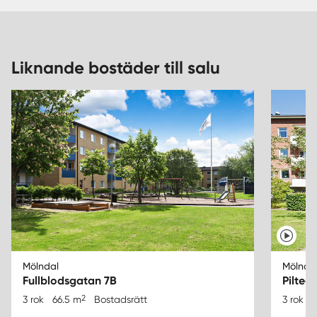
Liknande bostäder till salu
Mölndal
Mölnda
Fullblodsgatan 7B
Pilteg
2
3 rok
66.5 m
Bostadsrätt
3 rok