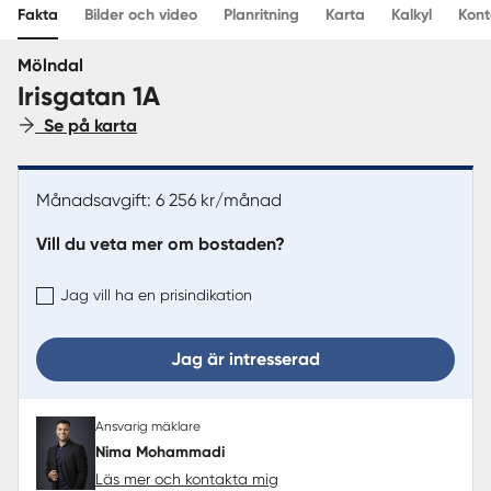
Fakta
Bilder och video
Planritning
Karta
Kalkyl
Kont
Sverige
|
Spanien
Mölndal
Irisgatan 1A
Se på karta
Månadsavgift: 6 256 kr/månad
Vill du veta mer om bostaden?
Jag vill ha en prisindikation
Jag är intresserad
Ansvarig mäklare
Nima Mohammadi
Läs mer och kontakta mig