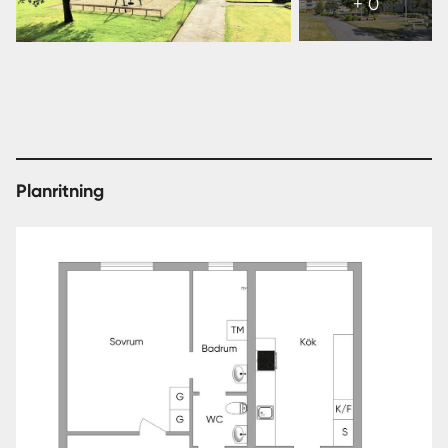
+ 0
6
bl.a. Göteborgs centrum.
bilder
Fina naturområden ligger en cykeltur bort och Göteborg
centrum finns en kort bilresa från bostaden.
Denna bostad är det perfekta hemmet för dig som inte
vill tumma på bostadsytan men ändå vill bo centralt och
avnjuta allt vad Mölndal har att erbjuda!
Planritning