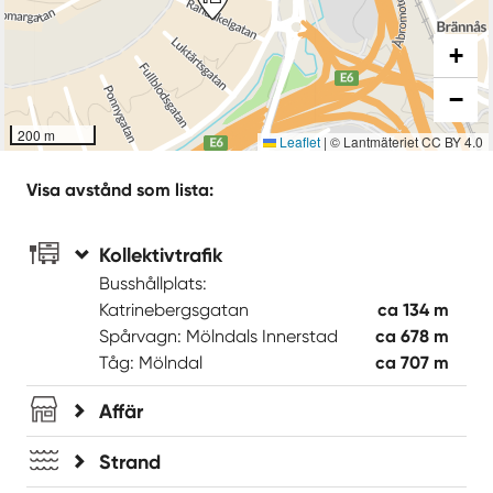
+
−
200 m
Leaflet
|
© Lantmäteriet CC BY 4.0
Visa avstånd som lista:
Kollektivtrafik
Busshållplats:
Katrinebergsgatan
ca 134 m
Spårvagn: Mölndals Innerstad
ca 678 m
Tåg: Mölndal
ca 707 m
Affär
Strand