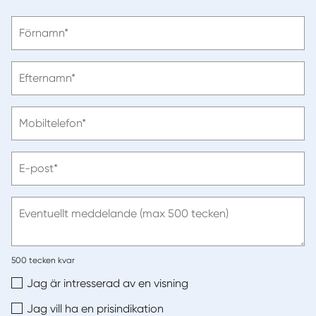
Vänligen
Förnamn*
ange
förnamn
Vänligen
Efternamn*
ange
efternamn
Vänligen
Mobiltelefon*
ange
telefonnummer
Vänligen
E-post*
ange
e-
post
Eventuellt meddelande (max 500 tecken)
500
tecken kvar
Jag är intresserad av en visning
Jag vill ha en prisindikation