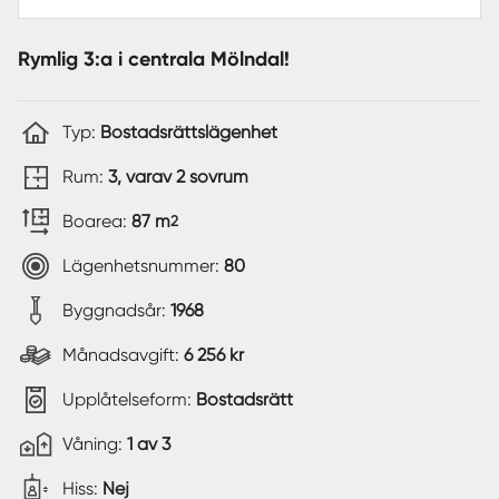
Rymlig 3:a i centrala Mölndal!
Typ:
Bostadsrättslägenhet
Rum:
3, varav 2 sovrum
Boarea:
87 m
2
Lägenhetsnummer:
80
Byggnadsår:
1968
Månadsavgift:
6 256 kr
Upplåtelseform:
Bostadsrätt
Våning:
1 av 3
Hiss:
Nej