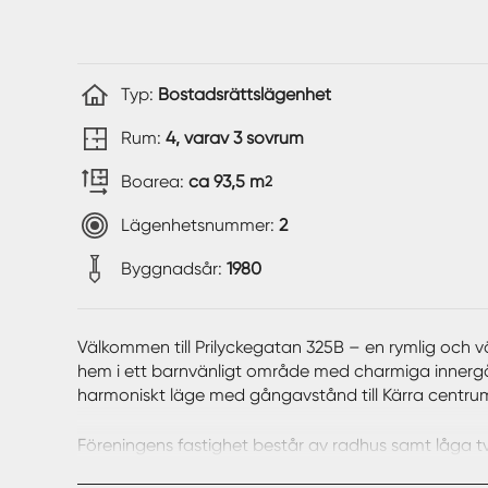
Typ:
Bostadsrättslägenhet
Rum:
4, varav 3 sovrum
Boarea:
ca 93,5 m
2
Lägenhetsnummer:
2
Byggnadsår:
1980
Välkommen till Prilyckegatan 325B – en rymlig och v
hem i ett barnvänligt område med charmiga innergå
harmoniskt läge med gångavstånd till Kärra centrum, 
Föreningens fastighet består av radhus samt låga t
mysigt och inbjudande, här finns direkt närhet till