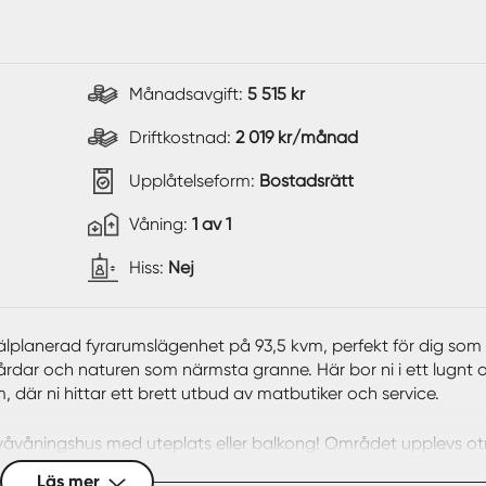
Månadsavgift:
5 515 kr
Driftkostnad:
2 019 kr/månad
Upplåtelseform:
Bostadsrätt
Våning:
1 av 1
Hiss:
Nej
älplanerad fyrarumslägenhet på 93,5 kvm, perfekt för dig som 
rdar och naturen som närmsta granne. Här bor ni i ett lugnt 
där ni hittar ett brett utbud av matbutiker och service.
våvåningshus med uteplats eller balkong! Området upplevs otr
 naturen och grönskande strövområden.
Läs mer