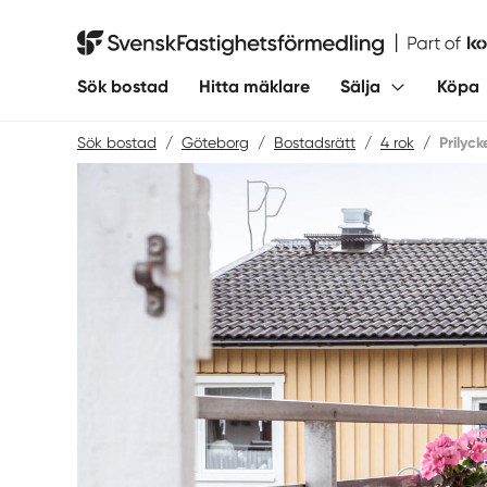
Hoppa
till
Svensk Fastighetsförmedling
innehåll
Sök bostad
Hitta mäklare
Sälja
Köpa
Sök bostad
/
Göteborg
/
Bostadsrätt
/
4 rok
/
Prilyc