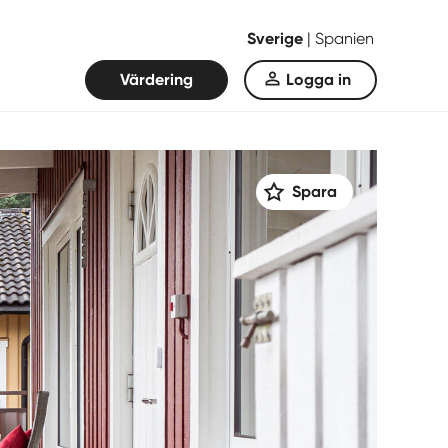
Sverige
|
Spanien
Värdering
Logga in
Spara