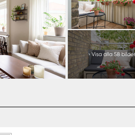
+
52
Visa alla 58 bilde