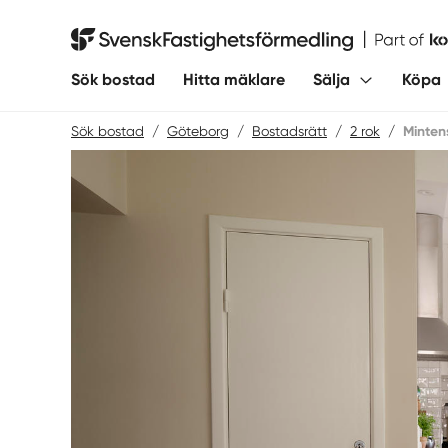
Hoppa
till
Svensk Fastighetsförmedling
innehåll
Sök bostad
Hitta mäklare
Sälja
Köpa
Sök bostad
/
Göteborg
/
Bostadsrätt
/
2 rok
/
Minten