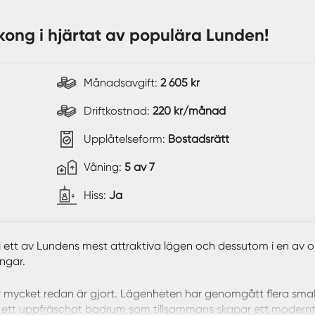
kong i hjärtat av populära Lunden!
Månadsavgift:
2 605 kr
Driftkostnad:
220 kr/månad
Upplåtelseform:
Bostadsrätt
Våning:
5 av 7
Hiss:
Ja
 i ett av Lundens mest attraktiva lägen och dessutom i en av
ngar.
är mycket redan är gjort. Lägenheten har genomgått flera smak
ch ett uppfräschat badrum som tillsammans skapar ett modern