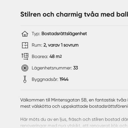
Stilren och charmig tvåa med bal
Typ:
Bostadsrättslägenhet
Rum:
2, varav 1 sovrum
Boarea:
48 m
2
Lägenhetsnummer:
33
Byggnadsår:
1944
Välkommen till Mintensgatan 5B, en fantastisk tvåa
mest välskötta och uppskattade bostadsrättsföreni
Här möts du av en ljus, fräsch och stilren bostad d
renoveringar med nya ytskikt, ett renoverat kök o