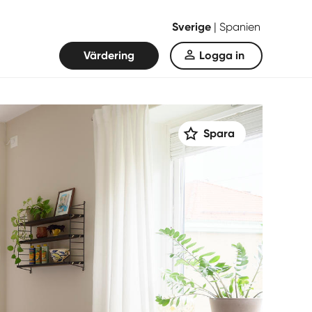
Sverige
|
Spanien
Värdering
Logga in
Spara