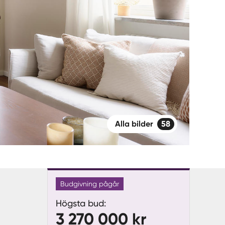
Alla bilder
58
Budgivning pågår
Högsta bud:
3 270 000 kr