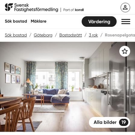
Hoppa
Svensk Fastighetsförmedling
till
innehåll
Sök bostad
Mäklare
Värdering
Sök bostad
/
Göteborg
/
Bostadsrätt
/
3 rok
/
Rosenapelgata
Sök bostad
Spara
Hitta mäklare
Sälja
Köpa
Guider
Start
Alla bilder
19
Logga in