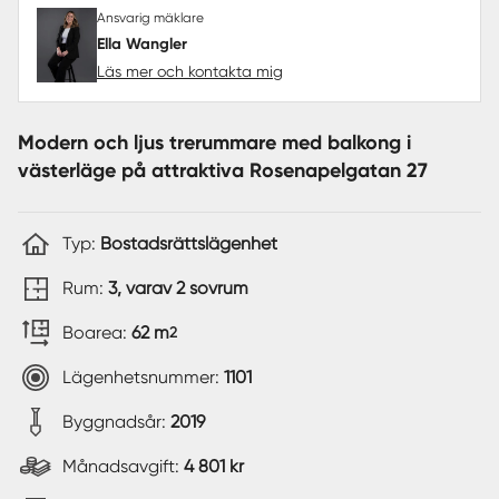
Ansvarig mäklare
Ella Wangler
Läs mer och kontakta mig
Modern och ljus trerummare med balkong i
västerläge på attraktiva Rosenapelgatan 27
Typ:
Bostadsrättslägenhet
Rum:
3, varav 2 sovrum
Boarea:
62 m
2
Lägenhetsnummer:
1101
Byggnadsår:
2019
Månadsavgift:
4 801 kr