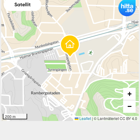
Satellit
+
−
200 m
Leaflet
|
© Lantmäteriet CC BY 4.0