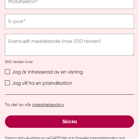
Mobiltelefon*
ange
telefonnummer
Vänligen
E-post*
ange
e-
post
Eventuellt meddelande (max 500 tecken)
500
tecken kvar
Jag är intresserad av en visning
Jag vill ha en prisindikation
Ta del av vår
integritetspolicy
Skicka
Denna sida skyddas av reCAPTCHA och Googles
Integritetspolicy
och