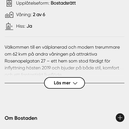
Upplåtelseform:
Bostadsrätt
Våning:
2 av 6
Hiss:
Ja
Välkommen till en välplanerad och modern trerummare
om 62 kvm på andra våningen på attraktiva
Rosenapelgatan 27 – ett hem som stod färdigt för
inflyttning hösten 2019 och bjuder på både stil, komfort
och ett fantastiskt ljusflöde.
Läs mer
Redan i hallen möts du av de ljusa, genomtänkta färg-
och materialvalen som genomsyrar bostaden. De stora
fönsterpartierna skapar ett behagligt ljusinsläpp och
bidrar till en luftig känsla genom hela lägenheten. Här
finns även en härlig balkong i perfekt västerläge, där
Om Bostaden
eftermiddagssolen kan avnjutas under många månader