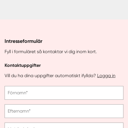
Intresseformulär
Fyll i formuläret så kontaktar vi dig inom kort.
Kontaktuppgifter
Vill du ha dina uppgifter automatiskt ifyllda?
Logga in
Vänligen
Förnamn*
ange
förnamn
Vänligen
Efternamn*
ange
efternamn
Vänligen