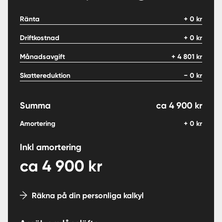
Ränta
+
0
kr
Driftkostnad
+
0
kr
Månadsavgift
+
4 801
kr
Skattereduktion
−
0
kr
Summa
ca
4 900
kr
Amortering
+
0
kr
Inkl amortering
ca
4 900
kr
Räkna på din personliga kalkyl