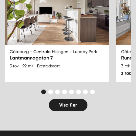
Göteborg - Centrala Hisingen - Lundby Park
Götebor
Lantmannagatan 7
Rundb
2
3 rok
92 m
Bostadsrätt
3 rok
6
3 100 0
Visa fler