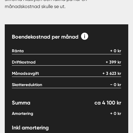
månadskostnad skulle se ut.
Boendekostnad per månad
Ränta
+
0
kr
Driftkostnad
+
399
kr
Månadsavgift
+
3 623
kr
Skattereduktion
−
0
kr
Summa
ca
4 100
kr
Amortering
+
0
kr
Inkl amortering