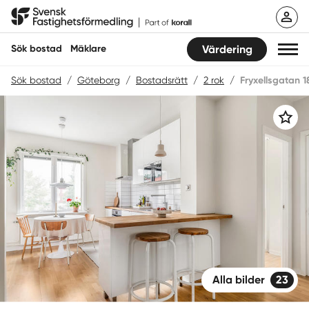
Hoppa
Svensk Fastighetsförmedling
till
innehåll
Sök bostad
Mäklare
Värdering
Sök bostad
/
Göteborg
/
Bostadsrätt
/
2 rok
/
Fryxellsgatan 1
Sök bostad
Spara
Hitta mäklare
Sälja
Köpa
Guider
Start
Alla bilder
23
Logga in