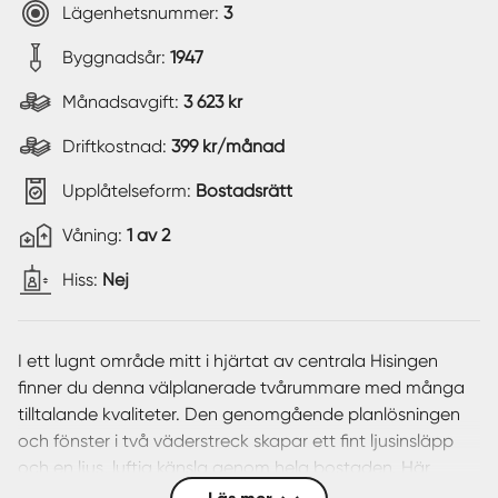
Lägenhetsnummer:
3
Byggnadsår:
1947
Månadsavgift:
3 623 kr
Driftkostnad:
399 kr/månad
Upplåtelseform:
Bostadsrätt
Våning:
1 av 2
Hiss:
Nej
I ett lugnt område mitt i hjärtat av centrala Hisingen
finner du denna välplanerade tvårummare med många
tilltalande kvaliteter. Den genomgående planlösningen
och fönster i två väderstreck skapar ett fint ljusinsläpp
och en ljus, luftig känsla genom hela bostaden. Här
erbjuds ett trivsamt hem med en smart planlösning som