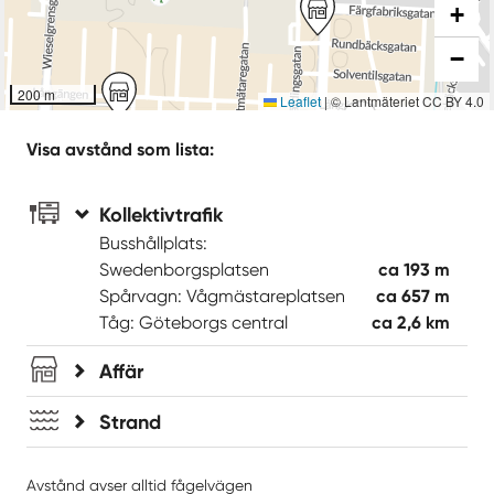
+
−
200 m
Leaflet
|
© Lantmäteriet CC BY 4.0
Visa avstånd som lista:
Kollektivtrafik
Busshållplats:
Swedenborgsplatsen
ca 193 m
Spårvagn: Vågmästareplatsen
ca 657 m
Tåg: Göteborgs central
ca 2,6 km
Affär
Strand
Avstånd avser alltid fågelvägen