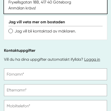
Fryxellsgatan 18B, 417 40 Göteborg
Anmälan krävs!
Jag vill veta mer om bostaden
Jag vill bli kontaktad av mäklaren.
Kontaktuppgifter
Vill du ha dina uppgifter automatiskt ifyllda?
Logga in
Vänligen
Förnamn*
ange
förnamn
Vänligen
Efternamn*
ange
efternamn
Vänligen
Mobiltelefon*
ange