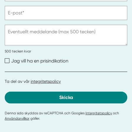
telefonnummer
Vänligen
E-post*
ange
e-
post
Eventuellt meddelande (max 500 tecken)
500
tecken kvar
Jag vill ha en prisindikation
Ta del av vår
integritetspolicy
Skicka
Denna sida skyddas av reCAPTCHA och Googles
Integritetspolicy
och
Användarvillkor
gäller.