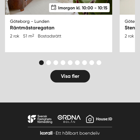
Imorgon kl. 10:00 - 10:15
Göteborg - Lunden
Götebo
Räntmästaregatan
Stenb
2
2 rok
51 m
Bostadsrätt
2 rok
Visa fler