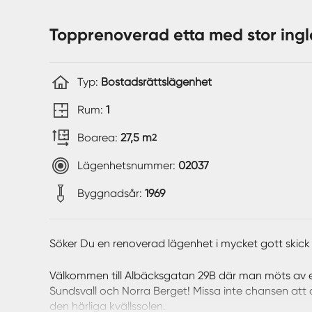
Topprenoverad etta med stor ingl
Typ:
Bostadsrättslägenhet
Rum:
1
Boarea:
27,5 m
2
Lägenhetsnummer:
02037
Byggnadsår:
1969
Söker Du en renoverad lägenhet i mycket gott ski
Välkommen till Albäcksgatan 29B där man möts av 
Sundsvall och Norra Berget! Missa inte chansen at
den härliga kvällssolen.