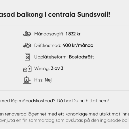
asad balkong i centrala Sundsvall!
Månadsavgift:
1 832 kr
Driftkostnad:
400 kr/månad
Upplåtelseform:
Bostadsrätt
Våning:
3 av 3
Hiss:
Nej
ck med låg månadskostnad? Då har Du nu hittat hem!
en renoverad lägenhet med ett kanonläge med utsikt mot inn
t avnjuta en fin sommardag som avslutas på den inglasade bal