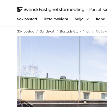
Hoppa
till
Svensk Fastighetsförmedling
innehåll
Sök bostad
Hitta mäklare
Sälja
Köpa
Sök bostad
/
Sundsvall
/
Bostadsrätt
/
1 rok
/
Albäck