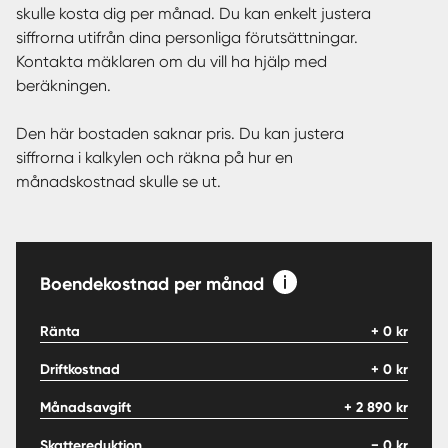
skulle kosta dig per månad. Du kan enkelt justera
siffrorna utifrån dina personliga förutsättningar.
Kontakta mäklaren om du vill ha hjälp med
beräkningen.
Den här bostaden saknar pris. Du kan justera
siffrorna i kalkylen och räkna på hur en
månadskostnad skulle se ut.
Boendekostnad per månad
Ränta
+
0
kr
Driftkostnad
+
0
kr
Månadsavgift
+
2 890
kr
Skattereduktion
−
0
kr