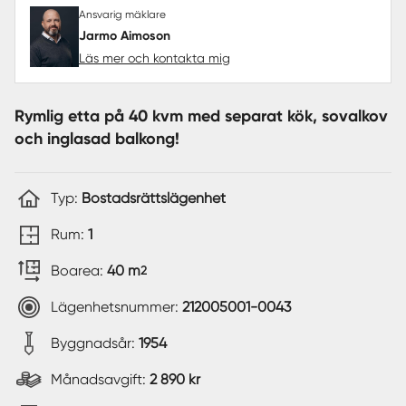
Ansvarig mäklare
Jarmo Aimoson
Läs mer och kontakta mig
Rymlig etta på 40 kvm med separat kök, sovalkov
och inglasad balkong!
Typ:
Bostadsrättslägenhet
Rum:
1
Boarea:
40 m
2
Lägenhetsnummer:
212005001-0043
Byggnadsår:
1954
Månadsavgift:
2 890 kr