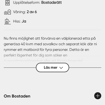
Upplåtelseform:
Bostadsrätt
Våning:
2 av 6
Hiss:
Ja
Nu finns möjlighet att förvärva en välplanerad etta på
generösa 40 kvm med sovalkov och separat kök där ni
rymmer ett matbord för fyra personer. Detta är en
perfekt lägenhet för dig som söker en
övernattningslägenhet eller ett första boende!
Läs mer
Lägenheten ligger belägen på andra våningen i ett hus
med hiss. Ljus och trivsam lägenhet med neutrala färgval
som skapar en harmonisk atmosfär som passar de flesta
smaker och inredningsstilar. Den inglasad balkongen i
österläge bidrar till ännu mer yta och en perfekt plats för
Om Bostaden
dig att njuta av din morgonkaffe eller koppla av efter en