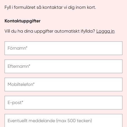
Fyll i formuläret så kontaktar vi dig inom kort.
Kontaktuppgifter
Vill du ha dina uppgifter automatiskt ifyllda?
Logga in
Vänligen
Förnamn*
ange
förnamn
Vänligen
Efternamn*
ange
efternamn
Vänligen
Mobiltelefon*
ange
telefonnummer
Vänligen
E-post*
ange
e-
post
Eventuellt meddelande (max 500 tecken)