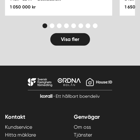
1 050 000 kr
1 650 0
Visa fler
Kontakt
Genvägar
Kundservice
Om oss
Hitta mäklare
Tjänster