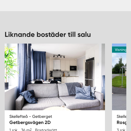
Liknande bostäder till salu
Visning I
Skellefteå - Getberget
Skellef
Getbergsvägen 2D
Rosga
2
1 rok
36 m
Bostadsrätt
3 rok