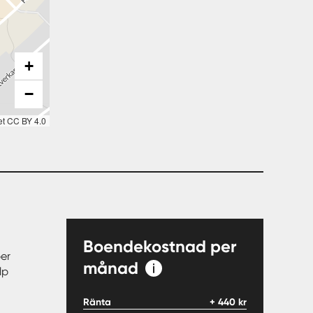
+
−
et CC BY 4.0
Boendekostnad per
er
månad
lp
Ränta
+
440
kr