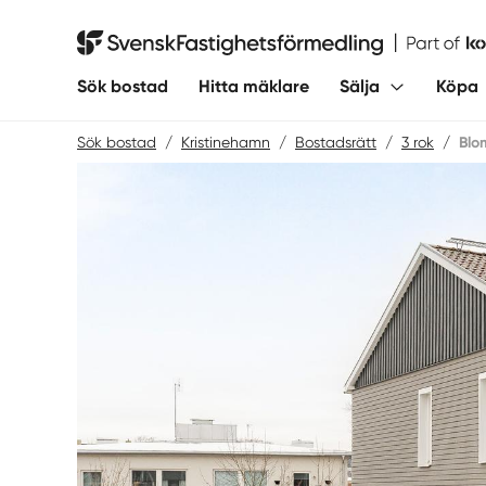
Hoppa
till
Svensk Fastighetsförmedling
innehåll
Sök bostad
Hitta mäklare
Sälja
Köpa
Sök bostad
/
Kristinehamn
/
Bostadsrätt
/
3 rok
/
Blo