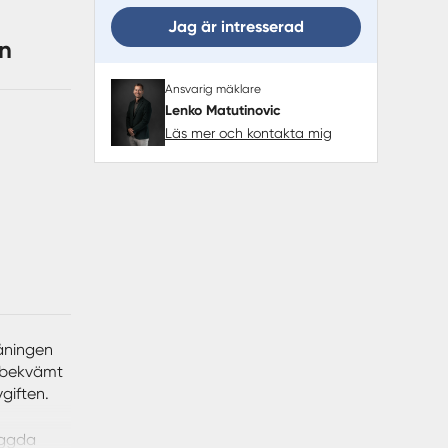
Jag är intresserad
mn
Ansvarig mäklare
Lenko Matutinovic
Läs mer och kontakta mig
åningen
m bekvämt
giften.
yggda