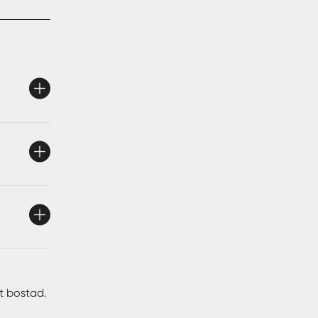
ord –
l en
 i
overade
ch närhet
tt bostad.