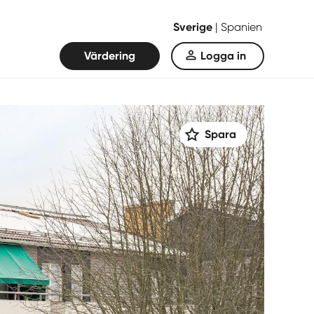
Sverige
|
Spanien
Värdering
Logga in
Spara