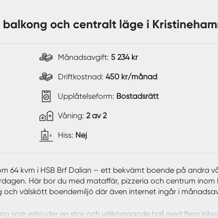
 balkong och centralt läge i Kristineha
Månadsavgift:
5 234 kr
Driftkostnad:
450 kr/månad
Upplåtelseform:
Bostadsrätt
Våning:
2 av 2
Hiss:
Nej
 om 64 kvm i HSB Brf Dalian – ett bekvämt boende på andra v
i vardagen. Här bor du med mataffär, pizzeria och centrum ino
g och välskött boendemiljö där även internet ingår i månadsav
ng som erbjuder en stor och välkomnande hall med flera inb