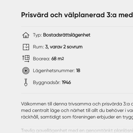
Prisvärd och välplanerad 3:a med
Typ:
Bostadsrättslägenhet
Rum:
3, varav 2 sovrum
Boarea:
68 m
2
Lägenhetsnummer:
18
Byggnadsår:
1946
Välkommen till denna trivsamma och prisvärda 3:a
med centralt läge och närhet till allt du behöver 
räckhåll, samtidigt som föreningen erbjuder en tryg
Trevlig gavellägenhet med en genomtänkt planlösni