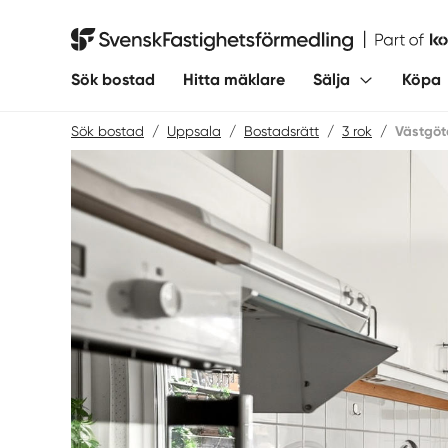
Hoppa
till
Svensk Fastighetsförmedling
innehåll
Sök bostad
Hitta mäklare
Sälja
Köpa
Sök bostad
/
Uppsala
/
Bostadsrätt
/
3 rok
/
Västgöt