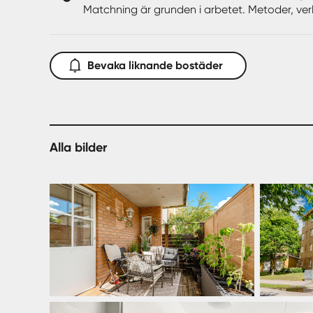
Matchning är grunden i arbetet. Metoder, ver
Sammantaget är detta en förening som erbjuder ett
hemma. Varmt välkommen att boka in er på den komm
Bevaka liknande bostäder
Alla bilder