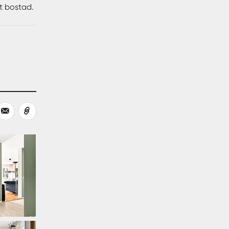
tt bostad.
känna sig