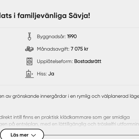
ats i familjevänliga Sävja!
Byggnadsår:
1990
Månadsavgift:
7 075 kr
Upplåtelseform:
Bostadsrätt
Hiss:
Ja
en av grönskande innergårdar i en rymlig och välplanerad lä
irekt intill finns en praktisk klädkammare som ger smidiga
n på entréplan, med en lättillgänglig och tröskelfri utformn
er bekvämt boende på äldre dar. De generösa sällskapsytorna
Läs mer
ar och trevliga middagar med familj och vänner. Från den tre