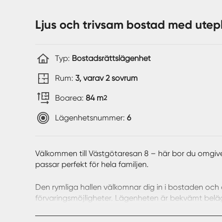
Ljus och trivsam bostad med utepl
Typ:
Bostadsrättslägenhet
Rum:
3, varav 2 sovrum
Boarea:
84 m
2
Lägenhetsnummer:
6
Välkommen till Västgötaresan 8 – här bor du omgiv
passar perfekt för hela familjen.
Den rymliga hallen välkomnar dig in i bostaden och d
förvaringsmöjligheter. Lägenheten är bekvämt beläge
passar såväl barnfamiljen som den som söker ett m
och vardagsrum inbjuder till både lugna hemmakväll