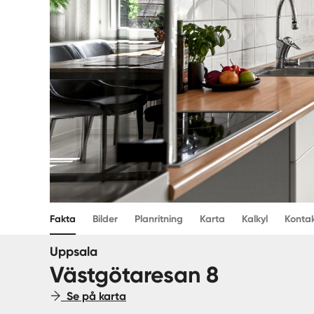
Fakta
Bilder
Planritning
Karta
Kalkyl
Konta
Uppsala
Västgötaresan 8
Se på karta