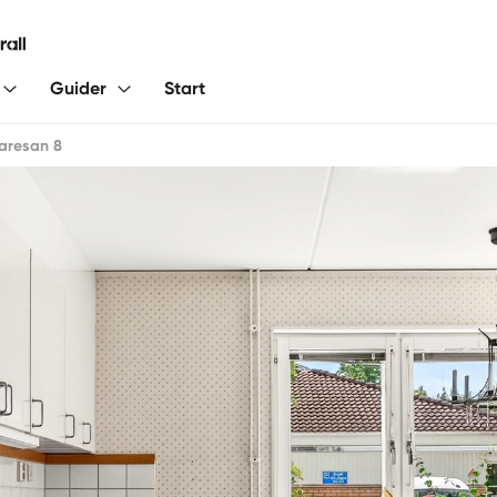
Guider
Start
aresan 8