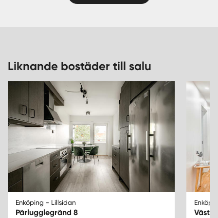
Liknande bostäder till salu
Enköping - Lillsidan
Enköpin
Pärlugglegränd 8
Väster