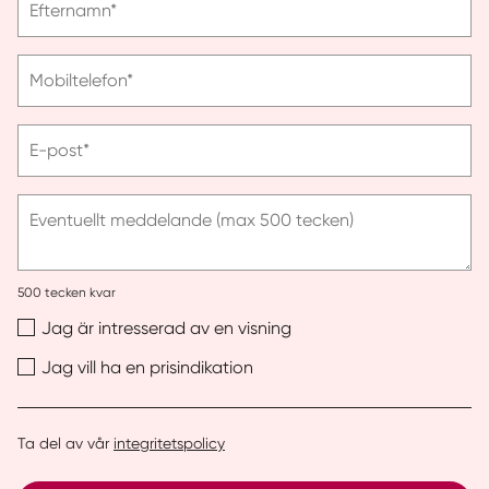
Efternamn*
ange
efternamn
Vänligen
Mobiltelefon*
ange
telefonnummer
Vänligen
E-post*
ange
e-
post
Eventuellt meddelande (max 500 tecken)
500
tecken kvar
Jag är intresserad av en visning
Jag vill ha en prisindikation
Ta del av vår
integritetspolicy