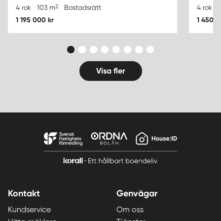
2
4 rok
103 m
Bostadsrätt
4 rok
1 195 000 kr
1 450 0
Visa fler
Kontakt
Genvägar
Kundservice
Om oss