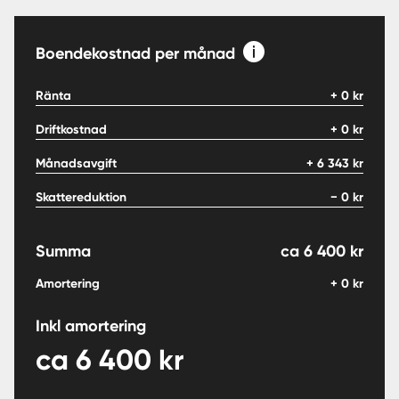
Boendekostnad per månad
Ränta
+
0
kr
Driftkostnad
+
0
kr
Månadsavgift
+
6 343
kr
Skattereduktion
−
0
kr
Summa
ca
6 400
kr
Amortering
+
0
kr
Inkl amortering
ca
6 400
kr