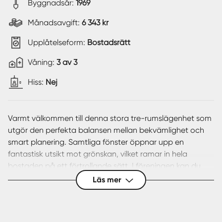
Byggnadsår:
1969
Månadsavgift:
6 343 kr
Upplåtelseform:
Bostadsrätt
Våning:
3 av 3
Hiss:
Nej
Varmt välkommen till denna stora tre-rumslägenhet som
utgör den perfekta balansen mellan bekvämlighet och
smart planering. Samtliga fönster öppnar upp en
fantastisk utsikt mot grönskan, vilket ramar in hela
bostaden på ett förtrollande sätt. I föreningen kan du
njuta av lugna och välmående innergårdar som
Läs mer
inkluderar lekplatser, frodig vegetation och mysiga
sittplatser.