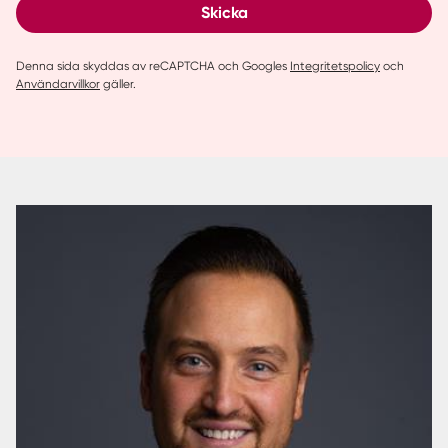
Skicka
Denna sida skyddas av reCAPTCHA och Googles
Integritetspolicy
och
Användarvillkor
gäller.