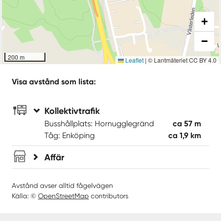
+
−
200 m
Leaflet
|
© Lantmäteriet CC BY 4.0
Visa avstånd som lista:
Kollektivtrafik
Busshållplats: Hornugglegränd
ca 57 m
Tåg: Enköping
ca 1,9 km
Affär
Avstånd avser alltid fågelvägen
Källa: ©
OpenStreetMap
contributors