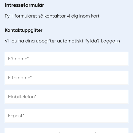
Intresseformulär
Fyll i formuläret så kontaktar vi dig inom kort.
Kontaktuppgifter
Vill du ha dina uppgifter automatiskt ifyllda?
Logga in
Vänligen
Förnamn*
ange
förnamn
Vänligen
Efternamn*
ange
efternamn
Vänligen
Mobiltelefon*
ange
telefonnummer
Vänligen
E-post*
ange
e-