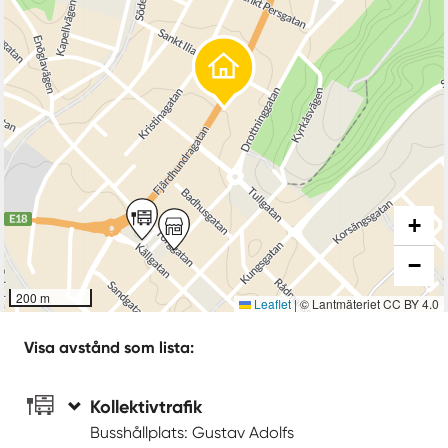
+
−
200 m
Leaflet
|
© Lantmäteriet CC BY 4.0
Visa avstånd som lista:
Kollektivtrafik
Busshållplats: Gustav Adolfs