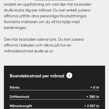
snabbt en uppfattning om vad den här bostaden
skulle kosta dig per månad. Du kan enkelt justera
siffrorna utifrån dina personliga förutsättningar.
Kontakta mäklaren om du vill ha hjälp med
beräkningen.
Den här bostaden saknar pris. Du kan justera
siffrorna i kalkylen och räkna på hur en
månadskostnad skulle se ut.
Boendekostnad per månad
Ränta
+
0
kr
Driftkostnad
+
380
kr
Månadsavgift
+
2 557
kr