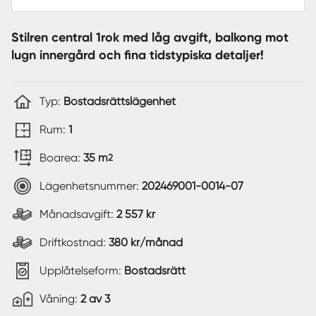
Stilren central 1rok med låg avgift, balkong mot
lugn innergård och fina tidstypiska detaljer!
Typ:
Bostadsrättslägenhet
Rum:
1
Boarea:
35 m
2
Lägenhetsnummer:
202469001-0014-07
Månadsavgift:
2 557 kr
Driftkostnad:
380 kr/månad
Upplåtelseform:
Bostadsrätt
Våning:
2 av 3