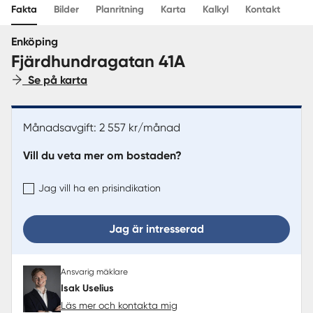
Fakta
Bilder
Planritning
Karta
Kalkyl
Kontakt
Sverige
|
Spanien
Enköping
Fjärdhundragatan 41A
Se på karta
Månadsavgift: 2 557 kr/månad
Vill du veta mer om bostaden?
Jag vill ha en prisindikation
Jag är intresserad
Ansvarig mäklare
Isak Uselius
Läs mer och kontakta mig