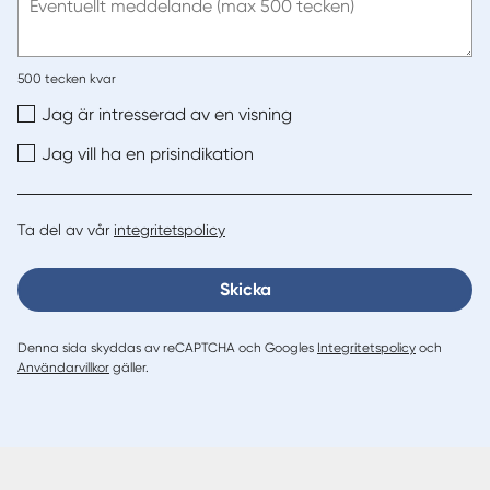
post
Eventuellt meddelande (max 500 tecken)
500
tecken kvar
Jag är intresserad av en visning
Jag vill ha en prisindikation
Ta del av vår
integritetspolicy
Skicka
Denna sida skyddas av reCAPTCHA och Googles
Integritetspolicy
och
Användarvillkor
gäller.