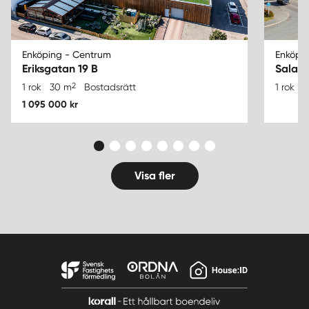
Enköping - Centrum
Enköpi
Eriksgatan 19 B
Salag
2
1 rok
30 m
Bostadsrätt
1 rok
4
1 095 000 kr
Visa fler