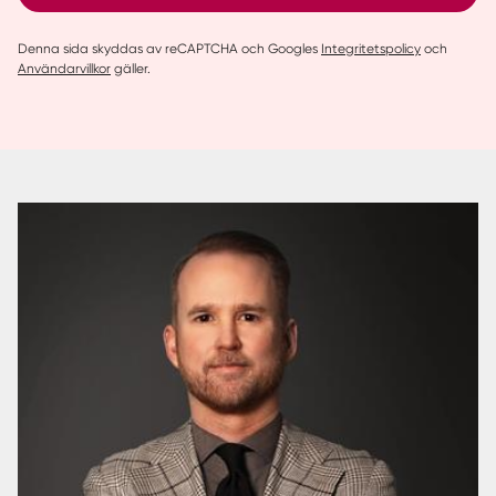
Denna sida skyddas av reCAPTCHA och Googles
Integritetspolicy
och
Användarvillkor
gäller.