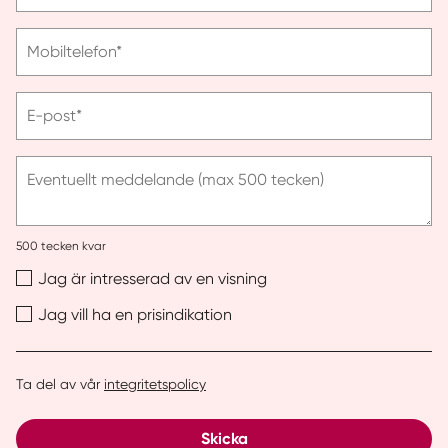
efternamn
Vänligen
Mobiltelefon*
ange
telefonnummer
Vänligen
E-post*
ange
e-
post
Eventuellt meddelande (max 500 tecken)
500
tecken kvar
Jag är intresserad av en visning
Jag vill ha en prisindikation
Ta del av vår
integritetspolicy
Skicka