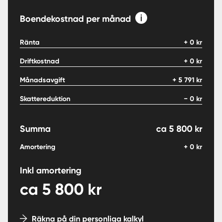
Boendekostnad per månad
Ränta
+
0
kr
Driftkostnad
+
0
kr
Månadsavgift
+
5 791
kr
Skattereduktion
−
0
kr
Summa
ca
5 800
kr
Amortering
+
0
kr
Inkl amortering
ca
5 800
kr
Räkna på din personliga kalkyl