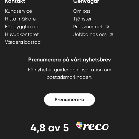
Kontakt
Genvägar
Kundservice
Om oss
Hitta mäklare
Tjänster
För byggbolag
Pressrummet
Huvudkontoret
Jobba hos oss
Värdera bostad
Prenumerera på vårt nyhetsbrev
Få nyheter, guider och inspiration om
bostadsmarknaden.
Prenumerera
4,8
av 5