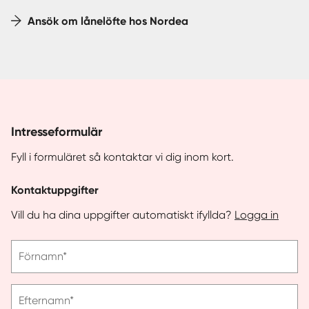
Ansök om lånelöfte hos Nordea
Intresseformulär
Fyll i formuläret så kontaktar vi dig inom kort.
Kontaktuppgifter
Vill du ha dina uppgifter automatiskt ifyllda?
Logga in
Vänligen
Förnamn*
ange
förnamn
Vänligen
Efternamn*
ange