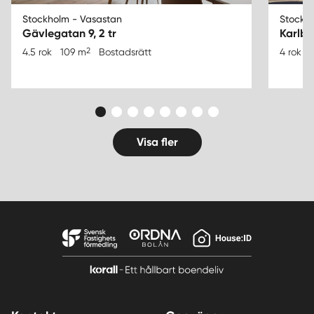
Stockholm - Vasastan
Stockh
Gävlegatan 9, 2 tr
Karlb
2
4.5 rok
109 m
Bostadsrätt
4 rok
Visa fler