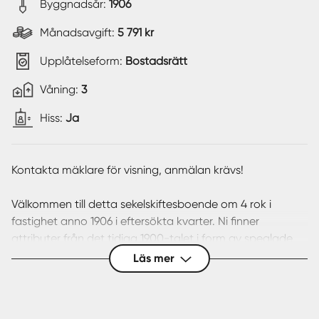
Byggnadsår:
1906
Månadsavgift:
5 791 kr
Upplåtelseform:
Bostadsrätt
Våning:
3
Hiss:
Ja
Kontakta mäklare för visning, anmälan krävs!
Välkommen till detta sekelskiftesboende om 4 rok i
fastighet anno 1906 i eftersökta kvarter. Ni finner
attributer från det tidiga 1900-talet i form av speglade
fönster med djupa fönsternischer, stuckatur och
Läs mer
takrosetter. I lägenheten finns det genomgående
fiskbensparkett.
Entrén välkomnar dig med ett vackert mosaikgolv och