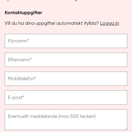
Kontaktuppgifter
Vill du ha dina uppgifter automatiskt ifyllda?
Logga in
Vänligen
Förnamn*
ange
förnamn
Vänligen
Efternamn*
ange
efternamn
Vänligen
Mobiltelefon*
ange
telefonnummer
Vänligen
E-post*
ange
e-
post
Eventuellt meddelande (max 500 tecken)