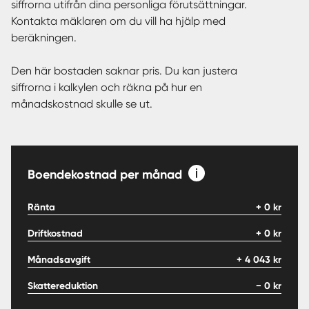
siffrorna utifrån dina personliga förutsättningar.
Kontakta mäklaren om du vill ha hjälp med
beräkningen.
Den här bostaden saknar pris. Du kan justera
siffrorna i kalkylen och räkna på hur en
månadskostnad skulle se ut.
Boendekostnad per månad
Ränta
+
0
kr
Driftkostnad
+
0
kr
Månadsavgift
+
4 043
kr
Skattereduktion
−
0
kr