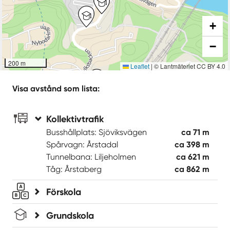
+
−
200 m
Leaflet
|
© Lantmäteriet CC BY 4.0
Visa avstånd som lista:
Kollektivtrafik
Busshållplats: Sjöviksvägen
ca 71 m
Spårvagn: Årstadal
ca 398 m
Tunnelbana: Liljeholmen
ca 621 m
Tåg: Årstaberg
ca 862 m
Förskola
Grundskola