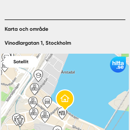
Liljeholmskajen. Håll dig uppdaterad, gör en
intresseanmälan!
Karta och område
Vinodlargatan 1, Stockholm
Satellit