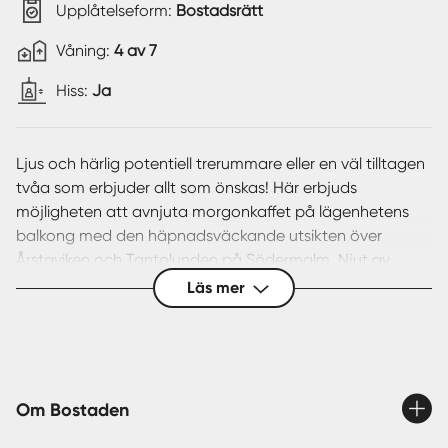
Upplåtelseform:
Bostadsrätt
Våning:
4 av 7
Hiss:
Ja
Ljus och härlig potentiell trerummare eller en väl tilltagen
tvåa som erbjuder allt som önskas! Här erbjuds
möjligheten att avnjuta morgonkaffet på lägenhetens
balkong med den häpnadsväckande utsikten över
Årstaviken och Tantolunden på Södermalm. Njut av
stillheten från vattnet och se båtarna passera. Den
Läs mer
direkta närheten, om endast 20 meter till vattnet och
närmsta badbrygga, gör att du med enkelhet kan gå ner
för ditt morgon- eller kvällsdopp i badrocken.
Luftig och väldisponerad bostad i genomgående gott
Om Bostaden
skick med ljusa färgval och öppna ytor. Lägenheten