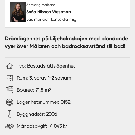
Ansvarig mäklare
Sofia Nilsson Westman
Läs mer och kontakta mig
Drömlägenhet på Liljeholmskajen med bländande
vyer över Mälaren och badrocksavstånd till bad!
Typ:
Bostadsrättslägenhet
Rum:
3, varav 1-2 sovrum
Boarea:
71,5 m
2
Lägenhetsnummer:
0152
Byggnadsår:
2006
Månadsavgift:
4 043 kr