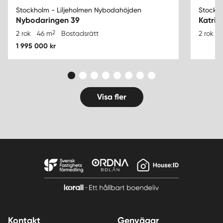
Stockholm - Liljeholmen Nybodahöjden
Stockho
Nybodaringen 39
Katrin
2
2 rok
46 m
Bostadsrätt
2 rok
1 995 000 kr
Visa fler
Kontakt
Genvägar