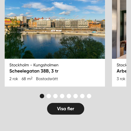
Stockholm - Kungsholmen
Stockh
Scheelegatan 38B, 3 tr
Arbet
2
2 rok
68 m
Bostadsrätt
3 rok
Visa fler