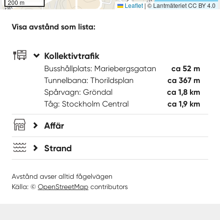
200 m
Leaflet
|
© Lantmäteriet CC BY 4.0
Visa avstånd som lista:
Kollektivtrafik
Busshållplats: Mariebergsgatan
ca 52 m
Tunnelbana: Thorildsplan
ca 367 m
Spårvagn: Gröndal
ca 1,8 km
Tåg: Stockholm Central
ca 1,9 km
Affär
Strand
Avstånd avser alltid fågelvägen
Källa: ©
OpenStreetMap
contributors