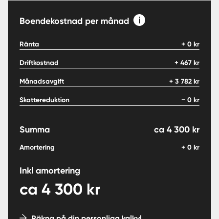
Boendekostnad per månad
Ränta
+
0
kr
Driftkostnad
+
467
kr
Månadsavgift
+
3 782
kr
Skattereduktion
−
0
kr
Summa
ca
4 300
kr
Amortering
+
0
kr
Inkl amortering
ca
4 300
kr
Räkna på din personliga kalkyl