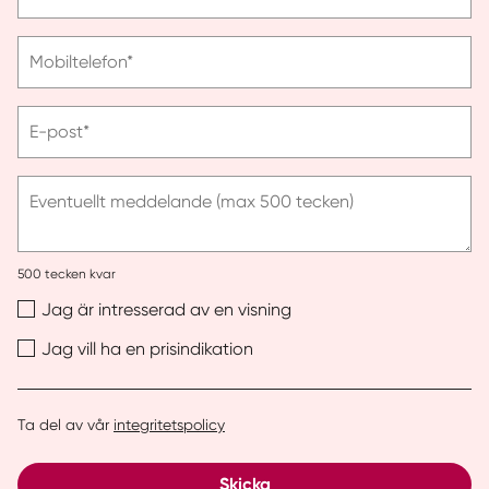
ange
efternamn
Vänligen
Mobiltelefon*
ange
telefonnummer
Vänligen
E-post*
ange
e-
post
Eventuellt meddelande (max 500 tecken)
500
tecken kvar
Jag är intresserad av en visning
Jag vill ha en prisindikation
Ta del av vår
integritetspolicy
Skicka