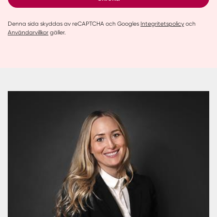
Denna sida skyddas av reCAPTCHA och Googles
Integritetspolicy
och
Användarvillkor
gäller.