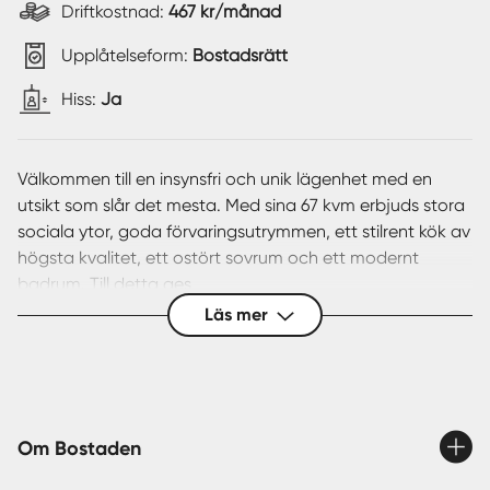
Driftkostnad:
467 kr/månad
Upplåtelseform:
Bostadsrätt
Hiss:
Ja
Välkommen till en insynsfri och unik lägenhet med en
utsikt som slår det mesta. Med sina 67 kvm erbjuds stora
sociala ytor, goda förvaringsutrymmen, ett stilrent kök av
högsta kvalitet, ett ostört sovrum och ett modernt
badrum. Till detta ges
en väl tilltagen terrass som med dess läge i söder och
Läs mer
högst upp gör den helt oslagbar. Njut av riddarfjärdens
glittrande vatten, trädtopparna i Rålambshovsparken
eller bara himlen ovanför, denna terrass ger dig ett
boende utöver det vanliga.
Om Bostaden
Här bor du med perfekt läge med endast 2 minuters