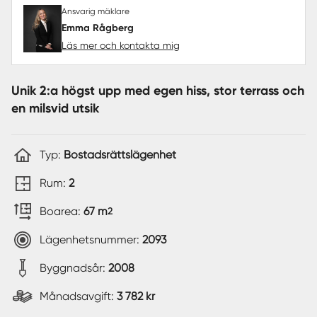
Ansvarig mäklare
Emma Rågberg
Läs mer och kontakta mig
Unik 2:a högst upp med egen hiss, stor terrass och
en milsvid utsik
Typ:
Bostadsrättslägenhet
Rum:
2
Boarea:
67 m
2
Lägenhetsnummer:
2093
Byggnadsår:
2008
Månadsavgift:
3 782 kr