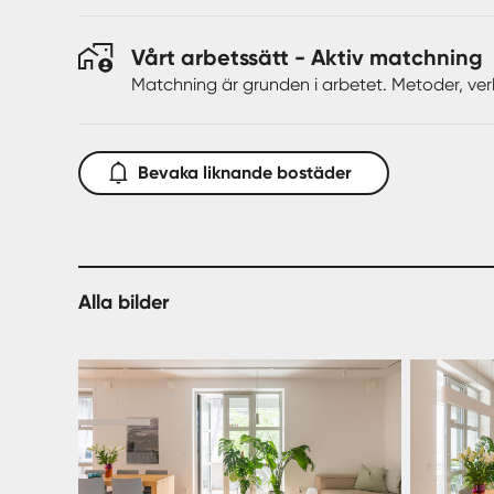
utomlandskänsla sommartid när båtarna ligger i.
Endast 10 minuters promenad längs vattnet nås Ska
Vårt arbetssätt - Aktiv matchning
Alldeles i närheten finns tvärbana/buss och en stor 
Runtom bostaden finns ett flertal omtyckta restaura
Matchning är grunden i arbetet. Metoder, ver
För den friluftsintresserade finns Nackareservatet 
möjlighet till skidåkning i Hammarbybacken.
Kommunikationsmöjligheterna är bekväma med tvär
Bevaka liknande bostäder
Skanstull.
Vid Luma finns även gratisfärjan att ta över till B
går även en färja till Nybrokajen och Djurgården so
År 2030 kommer tunnelbanan till Hammarby Sjöstad
endast ett par 100 meter från bostaden.
Alla bilder
Välkommen till ett spännande, exklusivt & omtalat kon
Detta hem måste upplevas på plats!