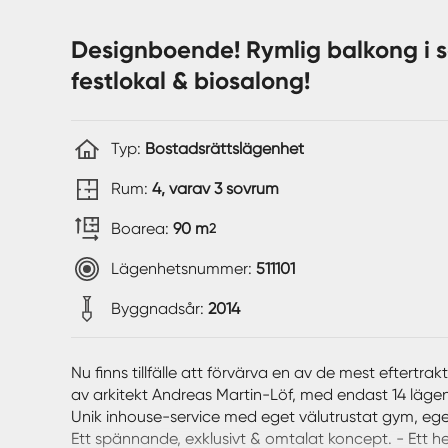
Designboende! Rymlig balkong i s
festlokal & biosalong!
Typ:
Bostadsrättslägenhet
Rum:
4, varav 3 sovrum
Boarea:
90 m
2
Lägenhetsnummer:
511101
Byggnadsår:
2014
Nu finns tillfälle att förvärva en av de mest eftertr
av arkitekt Andreas Martin-Löf, med endast 14 lägen
Unik inhouse-service med eget välutrustat gym, ege
Ett spännande, exklusivt & omtalat koncept. - Ett h