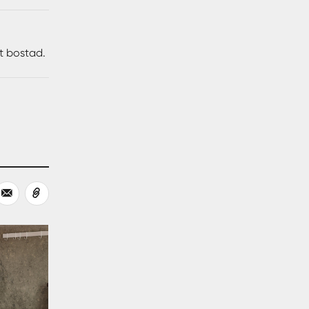
tt bostad.
ong finns
an och
mabryggan
en,
lle.