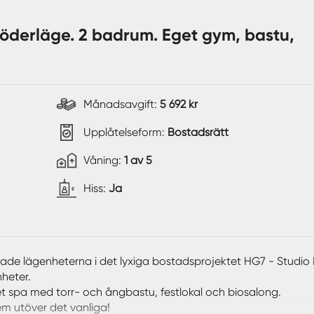
öderläge. 2 badrum. Eget gym, bastu,
Månadsavgift:
5 692 kr
Upplåtelseform:
Bostadsrätt
Våning:
1 av 5
Hiss:
Ja
aktade lägenheterna i det lyxiga bostadsprojektet HG7 - Studio N
heter.
t spa med torr- och ångbastu, festlokal och biosalong.
em utöver det vanliga!