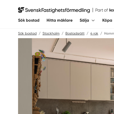
Hoppa
till
Svensk Fastighetsförmedling
innehåll
Sök bostad
Hitta mäklare
Sälja
Köpa
Sök bostad
/
Stockholm
/
Bostadsrätt
/
4 rok
/
Hamma