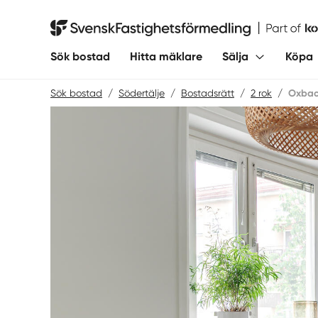
Hoppa
till
Svensk Fastighetsförmedling
innehåll
Sök bostad
Hitta mäklare
Sälja
Köpa
Sök bostad
/
Södertälje
/
Bostadsrätt
/
2 rok
/
Oxbac