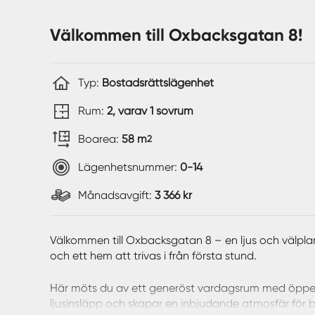
Välkommen till Oxbacksgatan 8!
Typ:
Bostadsrättslägenhet
Rum:
2, varav 1 sovrum
Boarea:
58 m
2
Lägenhetsnummer:
0-14
Månadsavgift:
3 366 kr
Välkommen till Oxbacksgatan 8 – en ljus och välp
och ett hem att trivas i från första stund.
Här möts du av ett generöst vardagsrum med öppen k
ljusinsläpp och skapar en inbjudande atmosfär för bå