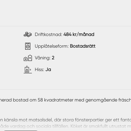
Driftkostnad:
484 kr/månad
Upplåtelseform:
Bostadsrätt
Våning:
2
Hiss:
Ja
lanerad bostad om 58 kvadratmeter med genomgående fräscha
änsla mot matsalsdel, där stora fönsterpartier ger ett fanta
de vardag och sociala tillfällen. Köket är smakfullt utrustat 