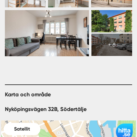
Visa
alla
+ 6
12
bilder
Karta och område
Nyköpingsvägen 32B, Södertälje
Satellit