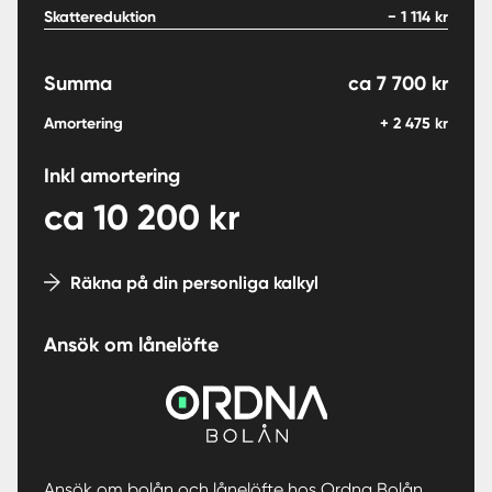
Skattereduktion
−
1 114
kr
Summa
ca
7 700
kr
Amortering
+
2 475
kr
Inkl amortering
ca
10 200
kr
Räkna på din personliga kalkyl
Ansök om lånelöfte
Ansök om bolån och lånelöfte hos Ordna Bolån.