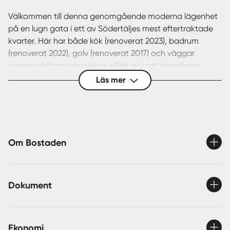
Välkommen till denna genomgående moderna lägenhet
på en lugn gata i ett av Södertäljes mest eftertraktade
kvarter. Här har både kök (renoverat 2023), badrum
(renoverat 2022), golv (renoverat 2017) och väggar
genomgått modernisering, vilket gör att lägenheten
känns fräsch, modern och inflyttningsklar.
Läs mer
De 51 välplanerade kvadratmeterna erbjuder ett
generöst och lättmöblerat vardagsrum med plats för
både soffgrupp och en praktisk kontorsyta. Härifrån har
du dessutom utsikt mot föreningens lugna innergård.
Om Bostaden
Köket, som renoverades 2023, är smakfullt utformat och i
mycket gott skick, medan badrummet – renoverat 2022
Dokument
– ger en modern och lyxig känsla. Golven i bostaden
renoverades 2017, vilket bidrar till den genomgående
stilrena helheten.
Ekonomi