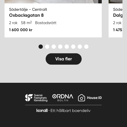
Södertälje - Centralt
Södertä
Oxbacksgatan 8
Dalga
2
2 rok
58 m
Bostadsrätt
2 rok
1 600 000 kr
1 475 0
Visa fler