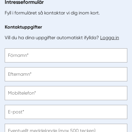
Intresseformulär
Fyll i formuläret så kontaktar vi dig inom kort.
Kontaktuppgifter
Vill du ha dina uppgifter automatiskt ifyllda?
Logga in
Vänligen
Förnamn*
ange
förnamn
Vänligen
Efternamn*
ange
efternamn
Vänligen
Mobiltelefon*
ange
telefonnummer
Vänligen
E-post*
ange
e-
post
Eventuellt meddelande (max 500 tecken)