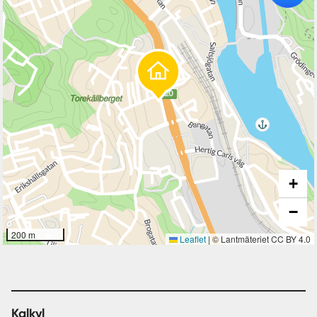
+
−
200 m
Leaflet
|
© Lantmäteriet CC BY 4.0
Kalkyl