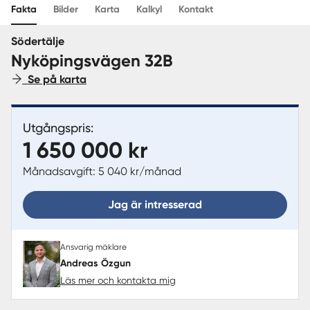
Fakta
Bilder
Karta
Kalkyl
Kontakt
Sverige
|
Spanien
Södertälje
Nyköpingsvägen 32B
Se på karta
Utgångspris:
1 650 000 kr
Månadsavgift: 5 040 kr/månad
Jag är intresserad
Ansvarig mäklare
Andreas Özgun
Läs mer och kontakta mig