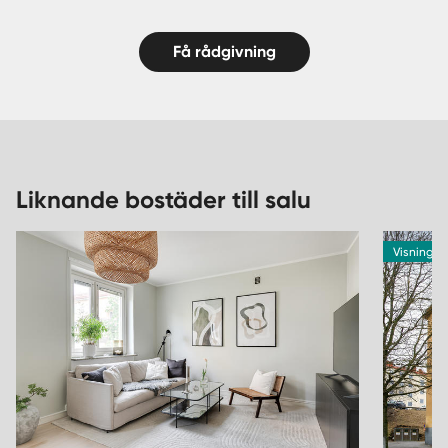
Få rådgivning
Liknande bostäder till salu
Visning 12