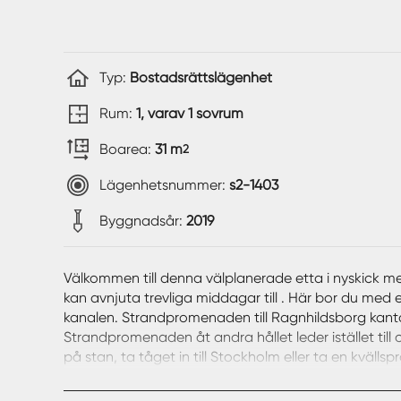
Typ:
Bostadsrättslägenhet
Rum:
1, varav 1 sovrum
Boarea:
31 m
2
Lägenhetsnummer:
s2-1403
Byggnadsår:
2019
Välkommen till denna välplanerade etta i nyskick me
kan avnjuta trevliga middagar till . Här bor du med 
kanalen. Strandpromenaden till Ragnhildsborg kantas
Strandpromenaden åt andra hållet leder istället till
på stan, ta tåget in till Stockholm eller ta en kvä
eller en glass så ligger det en minigolfbana ett sten