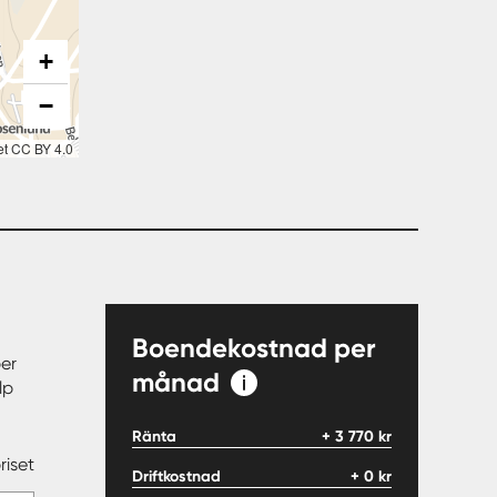
+
−
et CC BY 4.0
Boendekostnad per
er
månad
lp
Ränta
+
3 770
kr
riset
Driftkostnad
+
0
kr