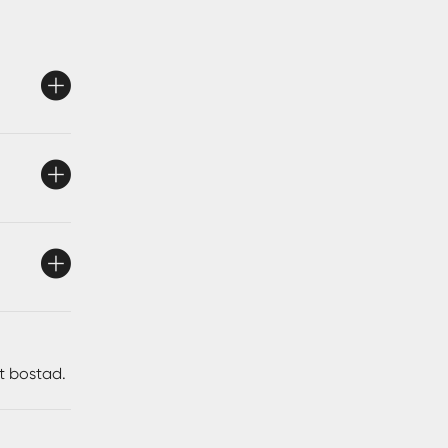
höjd samt
Utöver
tt bostad.