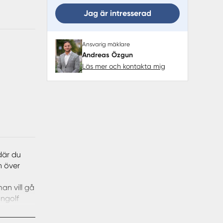
Jag är intresserad
Ansvarig mäklare
Andreas Özgun
Läs mer och kontakta mig
där du
n över
an vill gå
angolf