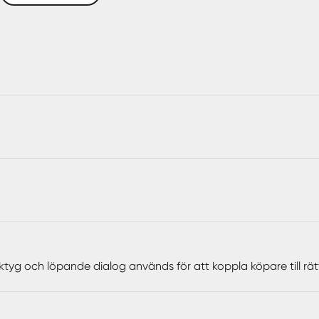
ppen planlösning, stor balkong med kanalutsikt, generös tak
lösningen får man plats med både säng, soffa, tv & matplats. 
tvaror från Electrolux och härligt ljusinsläpp tack vare stora
akta mäklaren för mer information.
ktyg och löpande dialog används för att koppla köpare till rä