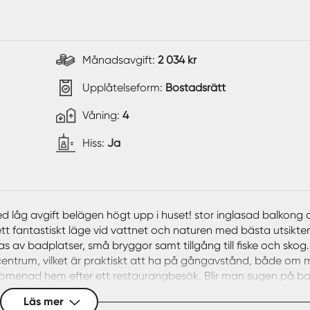
Månadsavgift:
2 034 kr
Upplåtelseform:
Bostadsrätt
Våning:
4
Hiss:
Ja
d låg avgift belägen högt upp i huset! stor inglasad balkong 
ett fantastiskt läge vid vattnet och naturen med bästa utsikte
 av badplatser, små bryggor samt tillgång till fiske och skog.
 centrum, vilket är praktiskt att ha på gångavstånd, både om m
llspromenad hem efter ett restaurangbesök. Blir man sugen på b
kast från lägenheten.
Läs mer