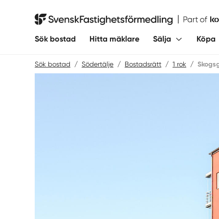
Hoppa
till
Svensk Fastighetsförmedling
innehåll
Sök bostad
Hitta mäklare
Sälja
Köpa
Sök bostad
/
Södertälje
/
Bostadsrätt
/
1 rok
/
Skogs