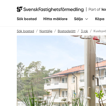
Hoppa
till
Svensk Fastighetsförmedling
innehåll
Sök bostad
Hitta mäklare
Sälja
Köpa
Sök bostad
/
Norrtälje
/
Bostadsrätt
/
3 rok
/
Kusbyv