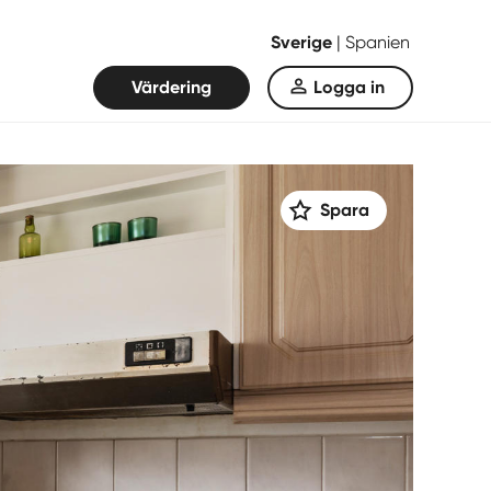
Sverige
|
Spanien
Värdering
Logga in
Spara