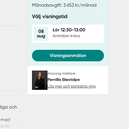
Månadsavgift: 3 653 kr/månad
Välj visningstid
Lör 12:30-13:00
08
aug
Anmälan krävs
Visningsanmälan
Ansvarig mäklare
Pernilla Ekestolpe
Läs mer och kontakta mig
vliga och
m med
ga av