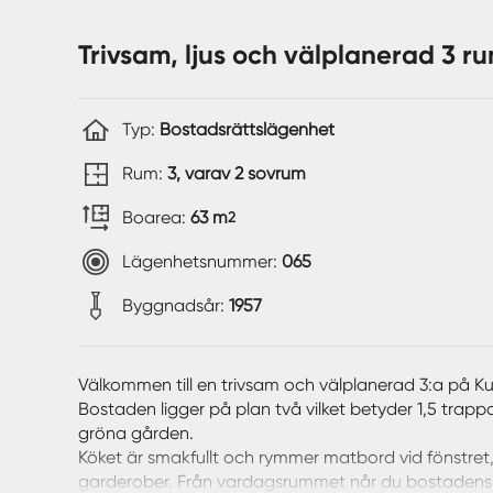
Trivsam, ljus och välplanerad 3 r
Typ:
Bostadsrättslägenhet
Rum:
3, varav 2 sovrum
Boarea:
63 m
2
Lägenhetsnummer:
065
Byggnadsår:
1957
Välkommen till en trivsam och välplanerad 3:a på Ku
Bostaden ligger på plan två vilket betyder 1,5 trap
gröna gården.
Köket är smakfullt och rymmer matbord vid fönstret
garderober. Från vardagsrummet når du bostadens t