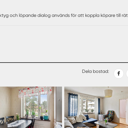
ktyg och löpande dialog används för att koppla köpare till rä
Dela
Dela
Dela
Kopiera
Dela bostad:
på
med
med
länk
Facebook
epost
sms