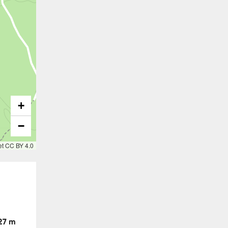
+
−
et CC BY 4.0
27 m