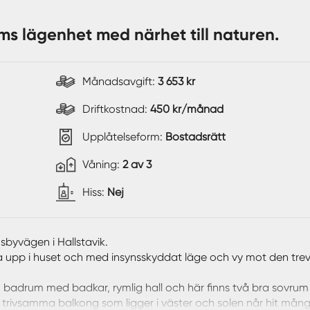
ums lägenhet med närhet till naturen.
Månadsavgift:
3 653 kr
Driftkostnad:
450 kr/månad
Upplåtelseform:
Bostadsrätt
Våning:
2 av 3
Hiss:
Nej
sbyvägen i Hallstavik.
pa upp i huset och med insynsskyddat läge och vy mot den tre
, badrum med badkar, rymlig hall och här finns två bra sovru
rivsamma balkong som ligger i väster och solen når hit mån