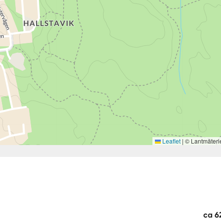
Leaflet
|
© Lantmäteri
ca 6