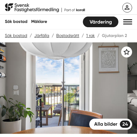
Hoppa
Svensk Fastighetsförmedling
till
innehåll
Sök bostad
Mäklare
Värdering
Sök bostad
/
Järfälla
/
Bostadsrätt
/
1 rok
/
Gjutarplan 2
Sök bostad
Spara
Hitta mäklare
Sälja
Köpa
Guider
Start
Alla bilder
24
Logga in