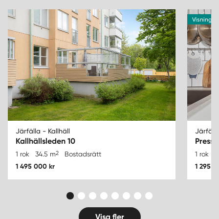
Visning 16
Järfälla - Kallhäll
Järfälla
Kallhällsleden 10
Pressa
2
1 rok
34.5 m
Bostadsrätt
1 rok
3
1 495 000 kr
1 295 0
Visa fler