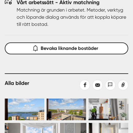
Vårt arbetssätt - Aktiv matchning
Matchning är grunden i arbetet. Metoder, verktyg
och löpande dialog används för att koppla köpare
till rätt bostad.
Bevaka liknande bostäder
Alla bilder
Dela
Dela
Dela
Kopiera
på
med
med
länk
Facebook
epost
sms