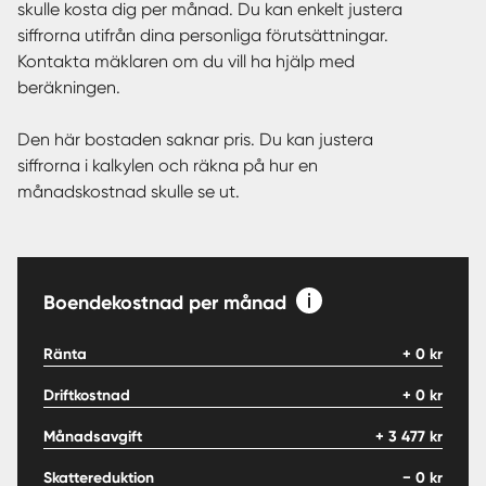
skulle kosta dig per månad. Du kan enkelt justera
siffrorna utifrån dina personliga förutsättningar.
Kontakta mäklaren om du vill ha hjälp med
beräkningen.
Den här bostaden saknar pris. Du kan justera
siffrorna i kalkylen och räkna på hur en
månadskostnad skulle se ut.
Boendekostnad per månad
Ränta
+
0
kr
Driftkostnad
+
0
kr
Månadsavgift
+
3 477
kr
Skattereduktion
−
0
kr