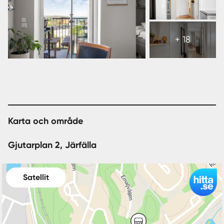
Visa
alla
+ 18
24
bilder
Karta och område
Gjutarplan 2, Järfälla
Satellit