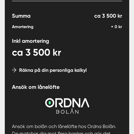
Summa
ca
3 500
kr
Amortering
+
0
kr
Inkl amortering
ca
3 500
kr
Räkna på din personliga kalkyl
Ansök om lånelöfte
Ansök om bolån och lånelöfte hos Ordna Bolån.
De matchar dig mot flera banker och gör det