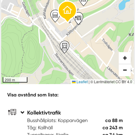
+
−
200 m
Leaflet
|
© Lantmäteriet CC BY 4.0
Visa avstånd som lista:
Kollektivtrafik
Busshållplats: Kopparvägen
ca 88 m
Tåg: Kallhäll
ca 243 m
Tunnelbana: Akalla
ca 7,4 km