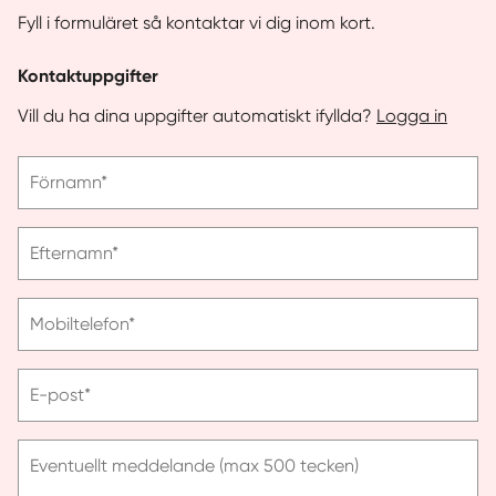
Fyll i formuläret så kontaktar vi dig inom kort.
Kontaktuppgifter
Vill du ha dina uppgifter automatiskt ifyllda?
Logga in
Vänligen
Förnamn*
ange
förnamn
Vänligen
Efternamn*
ange
efternamn
Vänligen
Mobiltelefon*
ange
telefonnummer
Vänligen
E-post*
ange
e-
post
Eventuellt meddelande (max 500 tecken)