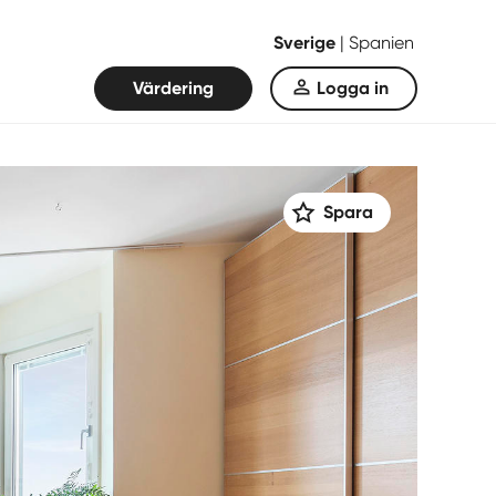
Sverige
|
Spanien
Värdering
Logga in
Spara