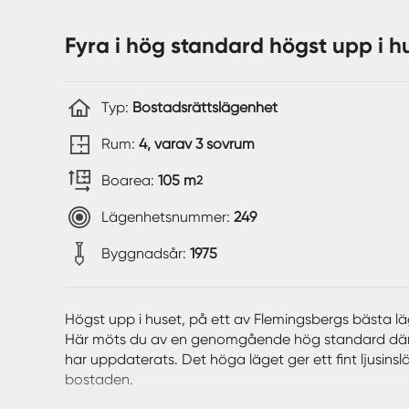
Fyra i hög standard högst upp i h
Typ:
Bostadsrättslägenhet
Rum:
4, varav 3 sovrum
Boarea:
105 m
2
Lägenhetsnummer:
249
Byggnadsår:
1975
Högst upp i huset, på ett av Flemingsbergs bästa 
Här möts du av en genomgående hög standard där säl
har uppdaterats. Det höga läget ger ett fint ljusinsl
bostaden.