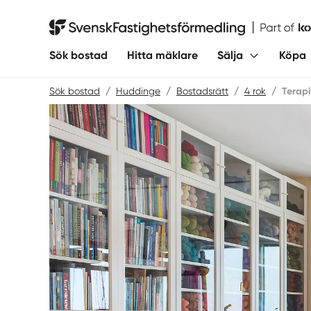
Hoppa
till
Svensk Fastighetsförmedling
innehåll
Sök bostad
Hitta mäklare
Sälja
Köpa
Sök bostad
/
Huddinge
/
Bostadsrätt
/
4 rok
/
Terap