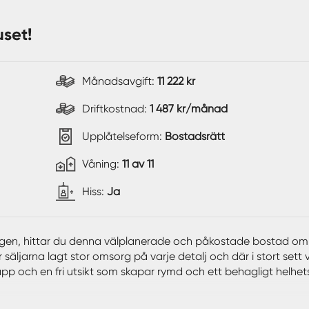
uset!
Månadsavgift:
11 222 kr
Driftkostnad:
1 487 kr/månad
Upplåtelseform:
Bostadsrätt
Våning:
11 av 11
Hiss:
Ja
lägen, hittar du denna välplanerade och påkostade bostad om
jarna lagt stor omsorg på varje detalj och där i stort sett v
äpp och en fri utsikt som skapar rymd och ett behagligt helhets