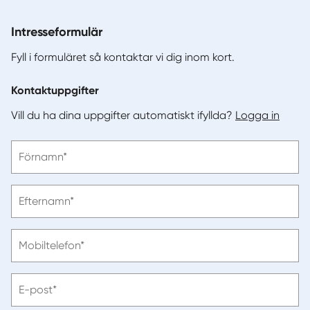
Intresseformulär
Fyll i formuläret så kontaktar vi dig inom kort.
Kontaktuppgifter
Vill du ha dina uppgifter automatiskt ifyllda?
Logga in
Vänligen
Förnamn*
ange
förnamn
Vänligen
Efternamn*
ange
efternamn
Vänligen
Mobiltelefon*
ange
telefonnummer
Vänligen
E-post*
ange