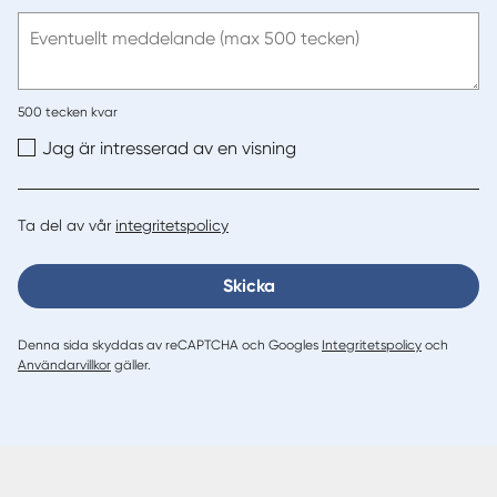
e-
post
Eventuellt meddelande (max 500 tecken)
500
tecken kvar
Jag är intresserad av en visning
Ta del av vår
integritetspolicy
Skicka
Denna sida skyddas av reCAPTCHA och Googles
Integritetspolicy
och
Användarvillkor
gäller.