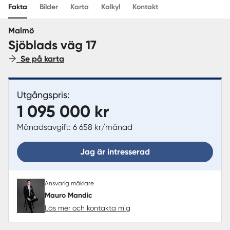
Fakta
Bilder
Karta
Kalkyl
Kontakt
Sverige
|
Spanien
Malmö
Sjöblads väg 17
Se på karta
Utgångspris:
1 095 000 kr
Månadsavgift: 6 658 kr/månad
Jag är intresserad
Ansvarig mäklare
Mauro Mandic
Läs mer och kontakta mig