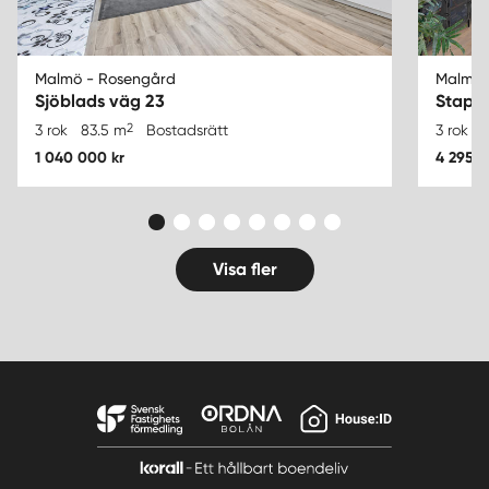
Malmö - Rosengård
Malmö 
Sjöblads väg 23
Stape
2
3 rok
83.5 m
Bostadsrätt
3 rok
1 040 000 kr
4 295 0
Visa fler