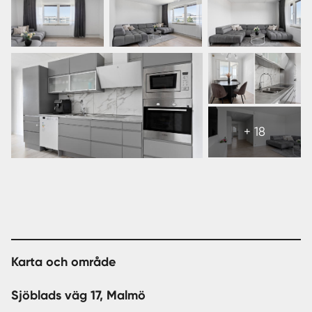
Visa
alla
+ 18
24
bilder
Karta och område
Sjöblads väg 17, Malmö