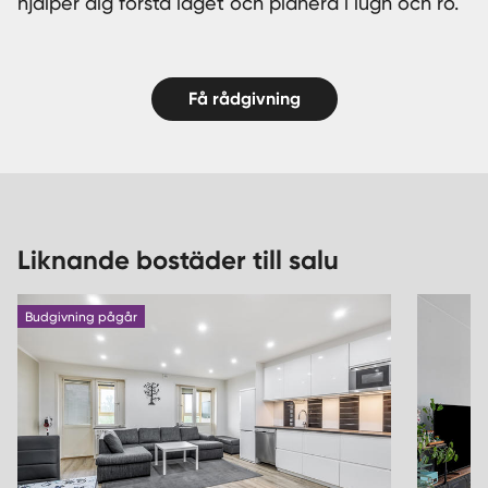
hjälper dig förstå läget och planera i lugn och ro.
Få rådgivning
Liknande bostäder till salu
Budgivning pågår