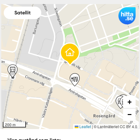
Satellit
+
−
200 m
Leaflet
|
© Lantmäteriet CC BY 4.0