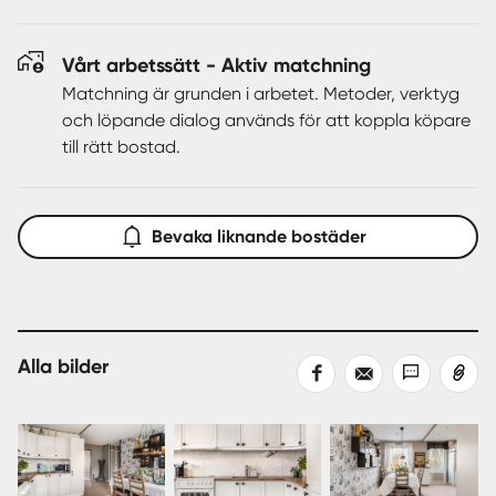
Vårt arbetssätt - Aktiv matchning
Matchning är grunden i arbetet. Metoder, verktyg
och löpande dialog används för att koppla köpare
till rätt bostad.
Bevaka liknande bostäder
Alla bilder
Dela
Dela
Dela
Kopiera
på
med
med
länk
Facebook
epost
sms