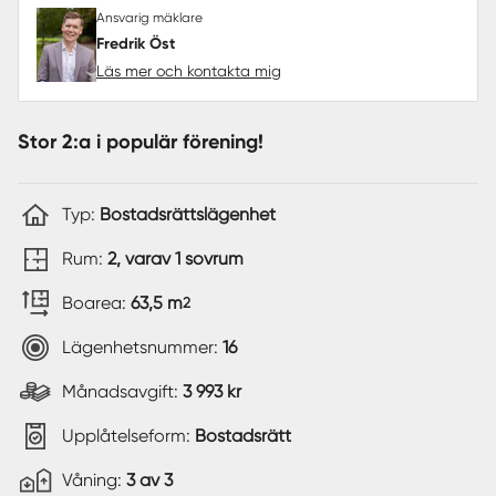
Ansvarig mäklare
Fredrik Öst
Läs mer och kontakta mig
Stor 2:a i populär förening!
Typ:
Bostadsrättslägenhet
Rum:
2, varav 1 sovrum
Boarea:
63,5 m
2
Lägenhetsnummer:
16
Månadsavgift:
3 993 kr
Upplåtelseform:
Bostadsrätt
Våning:
3 av 3