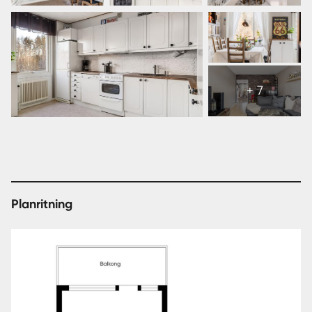
Visa
alla
+ 7
13
bilder
Planritning