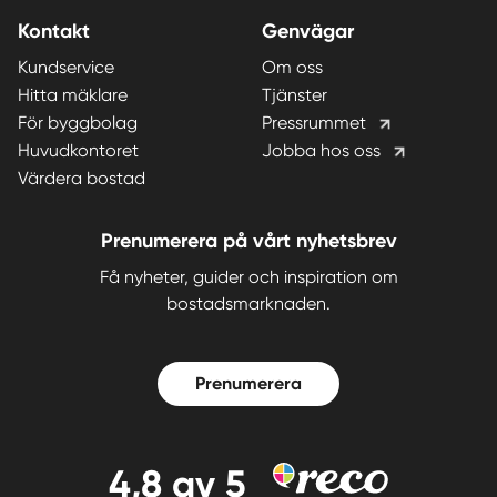
Kontakt
Genvägar
Kundservice
Om oss
Hitta mäklare
Tjänster
För byggbolag
Pressrummet
Huvudkontoret
Jobba hos oss
Värdera bostad
Prenumerera på vårt nyhetsbrev
Få nyheter, guider och inspiration om
bostadsmarknaden.
Prenumerera
4,8
av 5