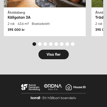
Åtvidaberg
Åtvida
Källgatan 3A
Trädg
2
2 rok
43.6 m
Bostadsrätt
2 rok
395 000 kr
395 00
Visa fler