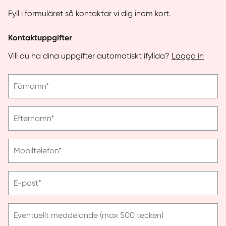
Fyll i formuläret så kontaktar vi dig inom kort.
Kontaktuppgifter
Vill du ha dina uppgifter automatiskt ifyllda?
Logga in
Vänligen
Förnamn*
ange
förnamn
Vänligen
Efternamn*
ange
efternamn
Vänligen
Mobiltelefon*
ange
telefonnummer
Vänligen
E-post*
ange
e-
post
Eventuellt meddelande (max 500 tecken)