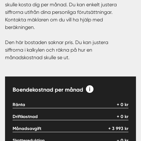
skulle kosta dig per månad. Du kan enkelt justera
siffrorna utifrån dina personliga förutsättningar.
Kontakta mäklaren om du vill ha hjälp med
beräkningen.
Den här bostaden saknar pris. Du kan justera
siffrorna i kalkylen och räkna på hur en
månadskostnad skulle se ut.
Boendekostnad per månad
Ränta
+
0
kr
Driftkostnad
+
0
kr
Månadsavgift
+
3 993
kr
Skattereduktion
−
0
kr