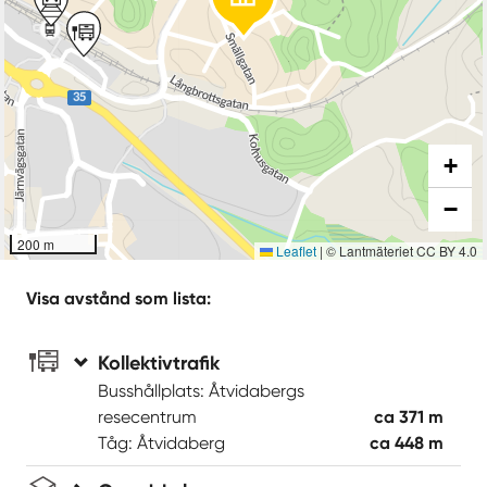
+
−
200 m
Leaflet
|
© Lantmäteriet CC BY 4.0
Visa avstånd som lista:
Kollektivtrafik
Busshållplats: Åtvidabergs
resecentrum
ca 371 m
Tåg: Åtvidaberg
ca 448 m