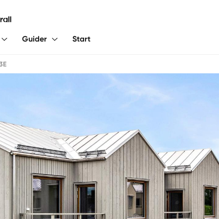
Guider
Start
3E