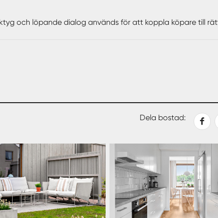
ktyg och löpande dialog används för att koppla köpare till rä
Dela
Dela
Dela
Kopiera
Dela bostad:
på
med
med
länk
Facebook
epost
sms