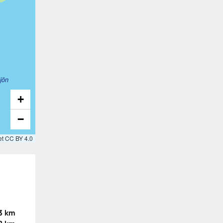
+
−
et CC BY 4.0
3 km