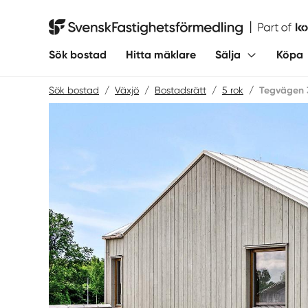
Hoppa
till
Svensk Fastighetsförmedling
innehåll
Sök bostad
Hitta mäklare
Sälja
Köpa
Sök bostad
/
Växjö
/
Bostadsrätt
/
5 rok
/
Tegvägen 