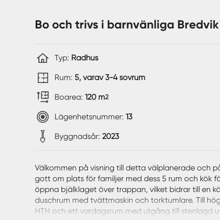
Bo och trivs i barnvänliga Bredvi
Typ:
Radhus
Rum:
5, varav 3-4 sovrum
Boarea:
120 m
2
Lägenhetsnummer:
13
Byggnadsår:
2023
Välkommen på visning till detta välplanerade och p
gott om plats för familjer med dess 5 rum och kök fö
öppna bjälklaget över trappan, vilket bidrar till en
duschrum med tvättmaskin och torktumlare. Till höger 
HTH och ett vardagsrum med utgång till stenlagd u