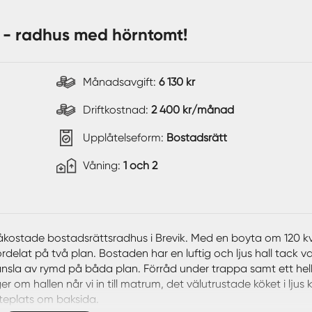
k - radhus med hörntomt!
Månadsavgift:
6 130 kr
Driftkostnad:
2 400 kr/månad
Upplåtelseform:
Bostadsrätt
Våning:
1 och 2
åkostade bostadsrättsradhus i Brevik. Med en boyta om 120 k
rdelat på två plan. Bostaden har en luftig och ljus hall tack v
 känsla av rymd på båda plan. Förråd under trappa samt ett hel
om hallen når vi in till matrum, det välutrustade köket i ljus k
teplats om baksida.