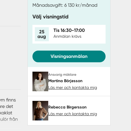
Månadsavgift: 6 130 kr/månad
Välj visningstid
Tis 16:30-17:00
25
aug
Anmälan krävs
Visningsanmälan
Ansvarig mäklare
Martina Börjesson
Läs mer och kontakta mig
vm finns
are det
Rebecca Birgersson
kaklat
Läs mer och kontakta mig
ulör från