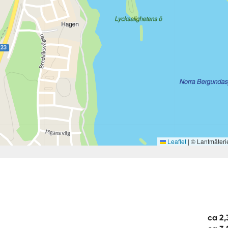
Leaflet
|
© Lantmäteri
ca 2,