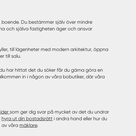
eget boende. Du bestämmer själv över mindre
a och själva fastigheten äger och ansvar
dyller, till lägenheter med modern arkitektur, öppna
till salu.
är du har hittat det du söker får du gärna göra en
lkommen in i någon av våra bobutiker, där våra
ider
som ger dig svar på mycket av det du undrar
l
hyra ut din bostadsrätt
i andra hand eller hur du
n av våra
mäklare
.