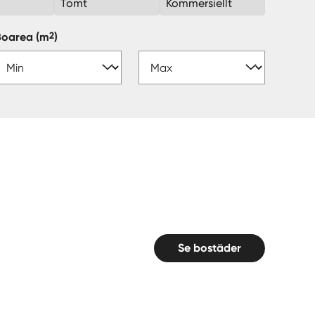
k
Tomt
Kommersiellt
2
Boarea
(m
)
Se bostäder