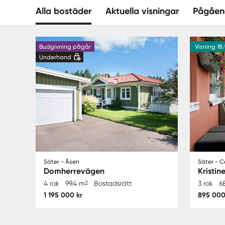
Alla bostäder
Aktuella visningar
Pågåen
Budgivning pågår
Visning 18
Underhand
Säter - Åsen
Säter - 
Domherrevägen
Kristin
4 rok
99.4 m
2
Bostadsrätt
3 rok
6
1 195 000 kr
895 000