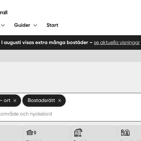
Guider
Start
I augusti visas extra många bostäder –
se aktuella visningar
— ort
Bostadsrätt