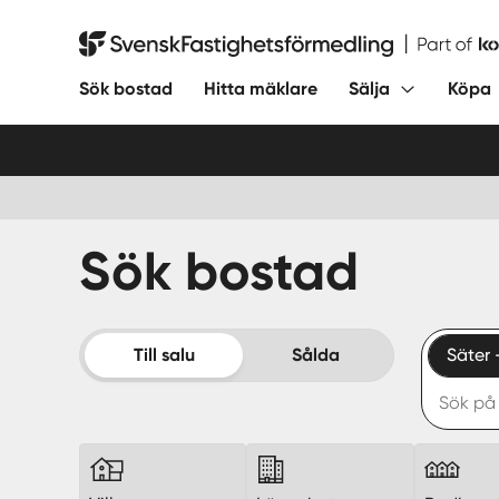
Hoppa
till
Svensk Fastighetsförmedling
innehåll
Sök bostad
Hitta mäklare
Sälja
Köpa
Sök bostad
Till salu
Sålda
Säter 