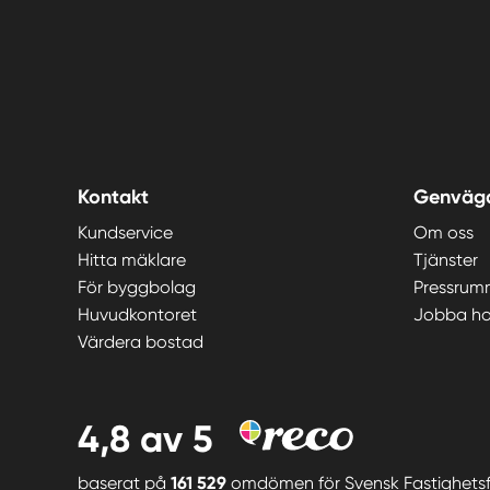
Kontakt
Genväg
Kundservice
Om oss
Hitta mäklare
Tjänster
För byggbolag
Pressrum
Huvudkontoret
Jobba ho
Värdera bostad
4,8
av 5
baserat på
161 529
omdömen för
Svensk Fastighets