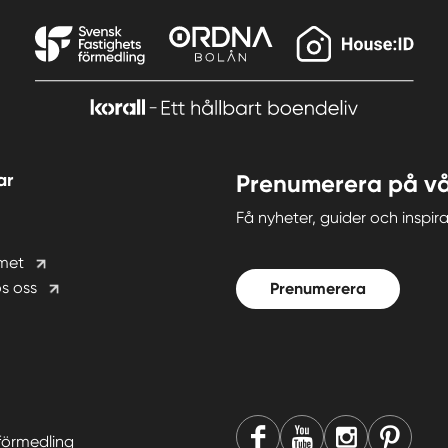
ar
Prenumerera på vå
Få nyheter, guider och insp
met
s oss
Prenumerera
förmedling