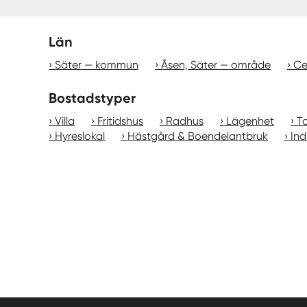
Län
Säter — kommun
Åsen, Säter — område
Ce
Bostadstyper
Villa
Fritidshus
Radhus
Lägenhet
T
Hyreslokal
Hästgård & Boendelantbruk
Ind