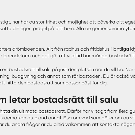
nstigt, här har du stor frihet och möjlighet att påverka ditt 
ätta din egen prägel på ditt hem. Alla de gemensamma ytorn
sorters drömboenden. Allt från radhus och fritidshus i lantliga i
är boendeform och det gör att vi alltid har många bostadsrätter 
ta en bostadsrätt till salu på just den platsen där du vill bo. N
sning
,
budgivning
och annat som rör bostaden. Du är också vä
tt hitta den bostadsrätt som passar bäst för dig.
m letar bostadsrätt till salu
hitta din ultimata bostadsrätt
. Därför har vi tagit fram flera
gu
 guiderna kan du bland annat läsa om vad som gäller om du vil
Har du andra frågor är du alltid välkommen att kontakta någo