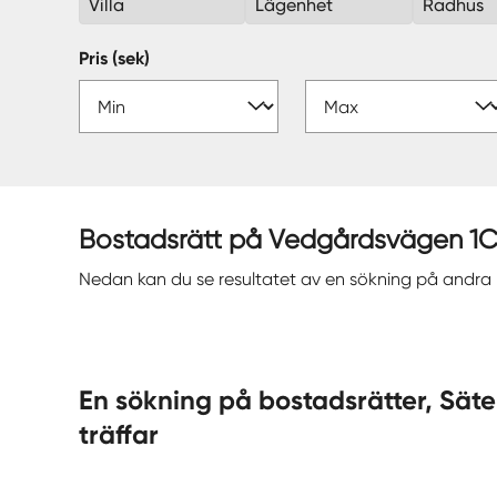
Villa
Lägenhet
Radhus
Pris (sek)
Bostadsrätt på Vedgårdsvägen 1C är
Nedan kan du se resultatet av en sökning på andr
En sökning på bostadsrätter, Säter — ort gav 2
träffar