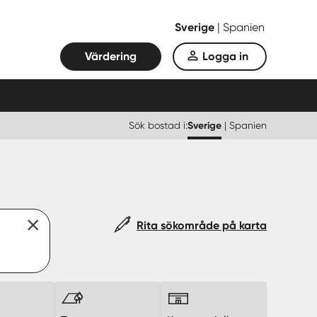
Sverige
|
Spanien
Värdering
Logga in
Sök bostad i:
Sverige
|
Spanien
Rita sökområde på karta