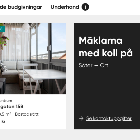
de budgivningar
Underhand
/8
Mäklarna
med koll på
Säter — Ort
Centrum
egatan 15B
8.5 m
2
Bostadsrätt
Se kontaktuppgifter
 kr