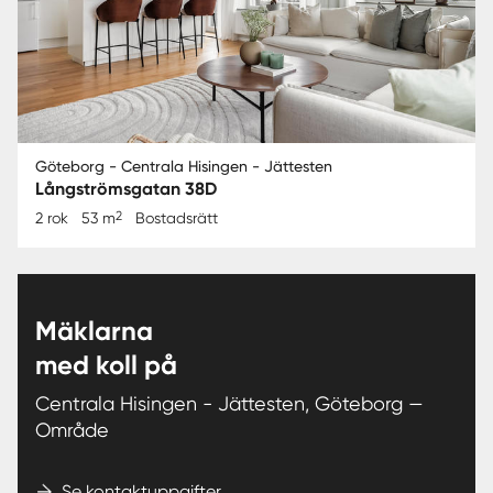
Göteborg - Centrala Hisingen - Jättesten
Långströmsgatan 38D
2
2 rok
53 m
Bostadsrätt
Mäklarna
med koll på
Centrala Hisingen - Jättesten, Göteborg —
Område
Se kontaktuppgifter