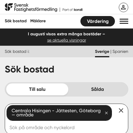
Hoppa
Svensk Fastighetsförmedling
till
innehåll
Sök bostad
Mäklare
Värdering
I augusti visas extra många bostäder –
se aktuella visningar
Sök bostad
Sök bostad i:
Sverige
|
Spanien
Hitta mäklare
Sök bostad
Sälja
Köpa
Till salu
Sålda
Guider
Centrala Hisingen - Jättesten, Göteborg
Start
— område
Logga in